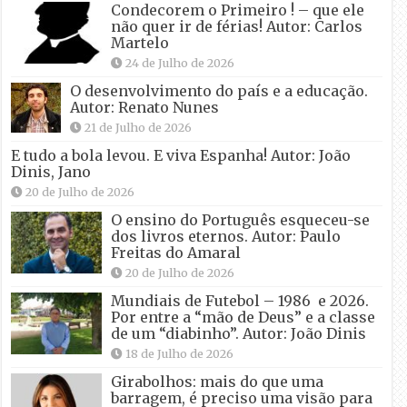
Condecorem o Primeiro ! – que ele
não quer ir de férias! Autor: Carlos
Martelo
24 de Julho de 2026
O desenvolvimento do país e a educação.
Autor: Renato Nunes
21 de Julho de 2026
E tudo a bola levou. E viva Espanha! Autor: João
Dinis, Jano
20 de Julho de 2026
O ensino do Português esqueceu-se
dos livros eternos. Autor: Paulo
Freitas do Amaral
20 de Julho de 2026
Mundiais de Futebol – 1986 e 2026.
Por entre a “mão de Deus” e a classe
de um “diabinho”. Autor: João Dinis
18 de Julho de 2026
Girabolhos: mais do que uma
barragem, é preciso uma visão para