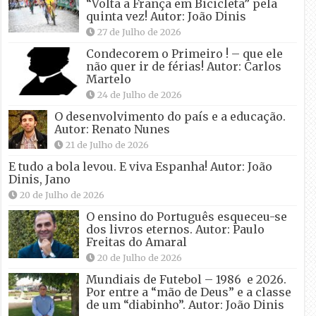
“Volta a França em Bicicleta” pela
quinta vez! Autor: João Dinis
27 de Julho de 2026
Condecorem o Primeiro ! – que ele
não quer ir de férias! Autor: Carlos
Martelo
24 de Julho de 2026
O desenvolvimento do país e a educação.
Autor: Renato Nunes
21 de Julho de 2026
E tudo a bola levou. E viva Espanha! Autor: João
Dinis, Jano
20 de Julho de 2026
O ensino do Português esqueceu-se
dos livros eternos. Autor: Paulo
Freitas do Amaral
20 de Julho de 2026
Mundiais de Futebol – 1986 e 2026.
Por entre a “mão de Deus” e a classe
de um “diabinho”. Autor: João Dinis