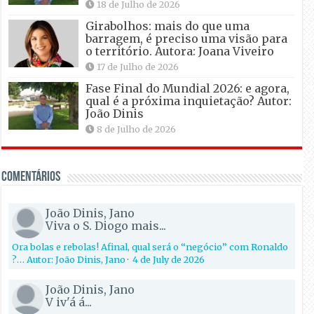
18 de Julho de 2026
Girabolhos: mais do que uma
barragem, é preciso uma visão para
o território. Autora: Joana Viveiro
17 de Julho de 2026
Fase Final do Mundial 2026: e agora,
qual é a próxima inquietação? Autor:
João Dinis
8 de Julho de 2026
Comentários
João Dinis, Jano
Viva o S. Diogo mais...
Ora bolas e rebolas! Afinal, qual será o “negócio” com Ronaldo
?… Autor: João Dinis, Jano
·
4 de July de 2026
João Dinis, Jano
V iv'á á...