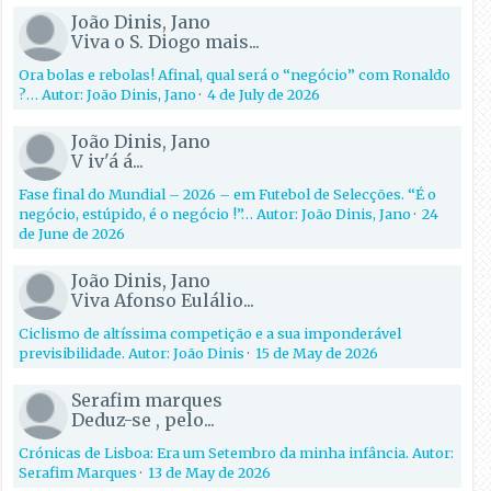
João Dinis, Jano
Viva o S. Diogo mais...
Ora bolas e rebolas! Afinal, qual será o “negócio” com Ronaldo
?… Autor: João Dinis, Jano
·
4 de July de 2026
João Dinis, Jano
V iv'á á...
Fase final do Mundial – 2026 – em Futebol de Selecções. “É o
negócio, estúpido, é o negócio !”… Autor: João Dinis, Jano
·
24
de June de 2026
João Dinis, Jano
Viva Afonso Eulálio...
Ciclismo de altíssima competição e a sua imponderável
previsibilidade. Autor: João Dinis
·
15 de May de 2026
Serafim marques
Deduz-se , pelo...
Crónicas de Lisboa: Era um Setembro da minha infância. Autor:
Serafim Marques
·
13 de May de 2026