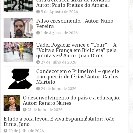
Autor: Paulo Freitas do Amaral
5 de Agosto de 2026
Falso crescimento… Autor: Nuno
Pereira
1 de Agosto de 2026
Tadei Pogacar vence o “Tour” – A
“Volta a França em Bicicleta” pela
quinta vez! Autor: João Dinis
27 de Julho de 2026
Condecorem o Primeiro ! – que ele
não quer ir de férias! Autor: Carlos
Martelo
24 de Julho de 2026
O desenvolvimento do país e a educação.
Autor: Renato Nunes
21 de Julho de 2026
E tudo a bola levou. E viva Espanha! Autor: João
Dinis, Jano
20 de Julho de 2026