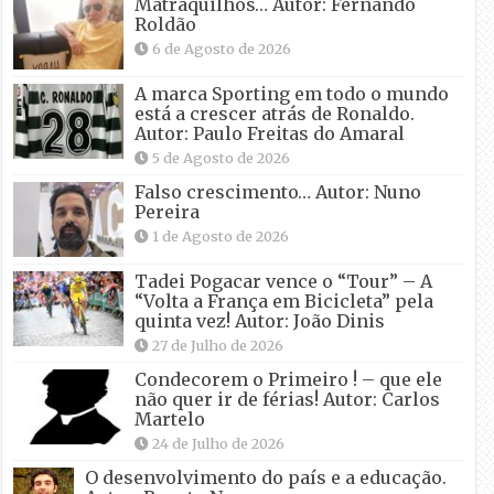
Matraquilhos… Autor: Fernando
Roldão
6 de Agosto de 2026
A marca Sporting em todo o mundo
está a crescer atrás de Ronaldo.
Autor: Paulo Freitas do Amaral
5 de Agosto de 2026
Falso crescimento… Autor: Nuno
Pereira
1 de Agosto de 2026
Tadei Pogacar vence o “Tour” – A
“Volta a França em Bicicleta” pela
quinta vez! Autor: João Dinis
27 de Julho de 2026
Condecorem o Primeiro ! – que ele
não quer ir de férias! Autor: Carlos
Martelo
24 de Julho de 2026
O desenvolvimento do país e a educação.