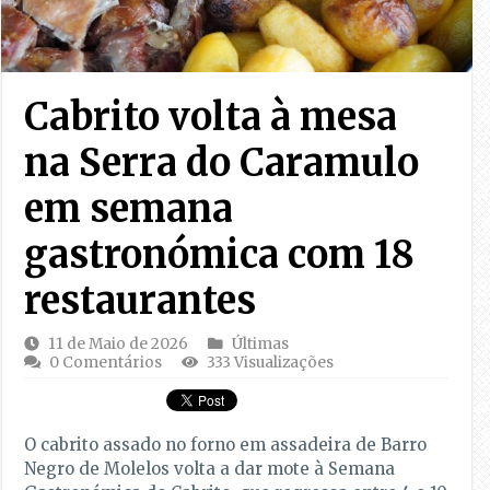
Cabrito volta à mesa
na Serra do Caramulo
em semana
gastronómica com 18
restaurantes
11 de Maio de 2026
Últimas
0 Comentários
333 Visualizações
O cabrito assado no forno em assadeira de Barro
Negro de Molelos volta a dar mote à Semana