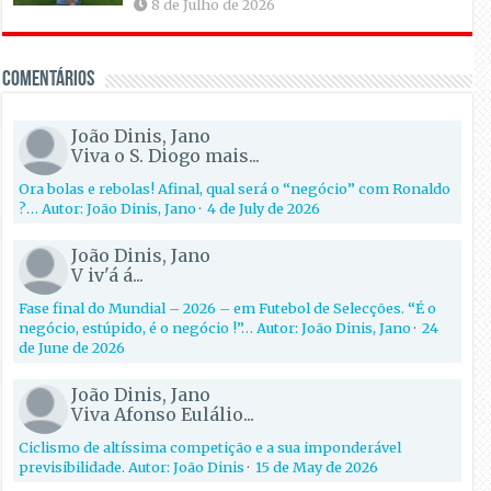
8 de Julho de 2026
Comentários
João Dinis, Jano
Viva o S. Diogo mais...
Ora bolas e rebolas! Afinal, qual será o “negócio” com Ronaldo
?… Autor: João Dinis, Jano
·
4 de July de 2026
João Dinis, Jano
V iv'á á...
Fase final do Mundial – 2026 – em Futebol de Selecções. “É o
negócio, estúpido, é o negócio !”… Autor: João Dinis, Jano
·
24
de June de 2026
João Dinis, Jano
Viva Afonso Eulálio...
Ciclismo de altíssima competição e a sua imponderável
previsibilidade. Autor: João Dinis
·
15 de May de 2026