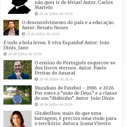
não quer ir de férias! Autor: Carlos
Martelo
24 de Julho de 2026
O desenvolvimento do país e a educação.
Autor: Renato Nunes
21 de Julho de 2026
E tudo a bola levou. E viva Espanha! Autor: João
Dinis, Jano
20 de Julho de 2026
O ensino do Português esqueceu-se
dos livros eternos. Autor: Paulo
Freitas do Amaral
20 de Julho de 2026
Mundiais de Futebol – 1986 e 2026.
Por entre a “mão de Deus” e a classe
de um “diabinho”. Autor: João Dinis
18 de Julho de 2026
Girabolhos: mais do que uma
barragem, é preciso uma visão para
o território. Autora: Joana Viveiro