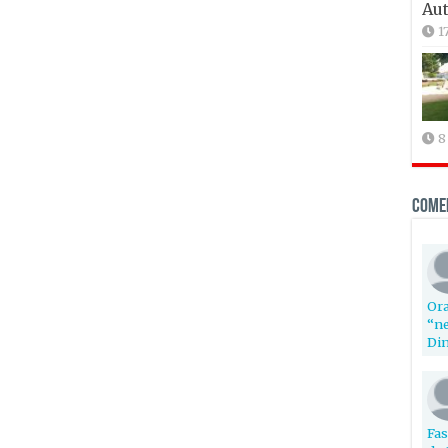
Aut
1
8
Come
Ora
“ne
Din
Fas