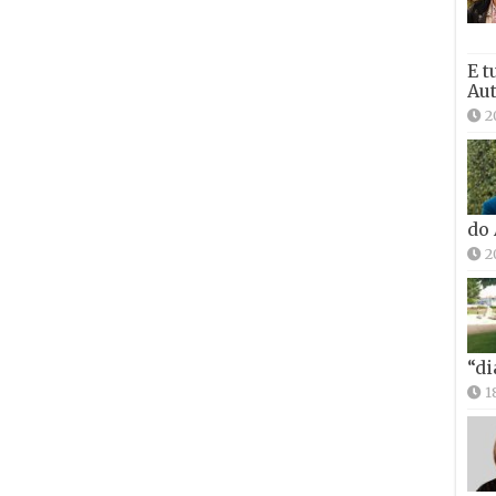
E t
Aut
2
do
2
“di
1