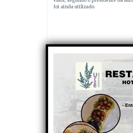
valor, segundo o presidente da au
foi ainda utilizado.
Partilhe com os seus amigos nas redes socia
Anterior
Última Assembleia Municipal
do ano de Oliveira do
Hospital adiada
provavelmente para 30 de
Dezembro