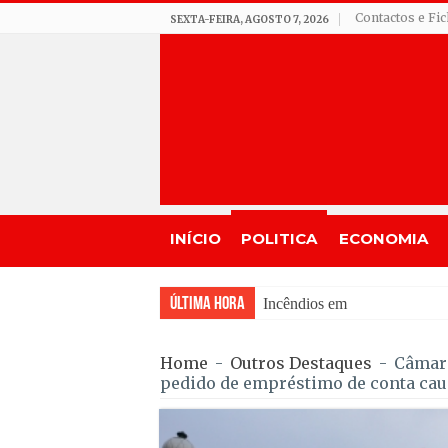
Contactos e Fi
SEXTA-FEIRA, AGOSTO 7, 2026
INÍCIO
POLITICA
ECONOMIA
Última Hora
Incêndios em Fornos de Algo
Home
-
Outros Destaques
-
Câmara
pedido de empréstimo de conta cauc