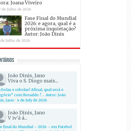
ora: Joana Viveiro
7 de Julho de 2026
Fase Final do Mundial
2026: e agora, qual é a
próxima inquietação?
Autor: João Dinis
 de Julho de 2026
ntários
João Dinis, Jano
Viva o S. Diogo mais...
 bolas e rebolas! Afinal, qual será o
gócio” com Ronaldo ?… Autor: João
is, Jano
·
4 de July de 2026
João Dinis, Jano
V iv'á á...
e final do Mundial – 2026 – em Futebol