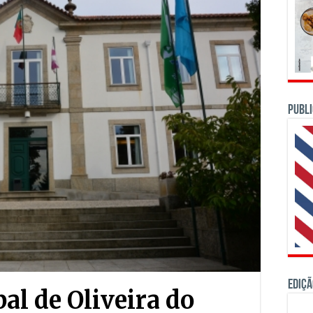
PUBLI
Ediçã
l de Oliveira do