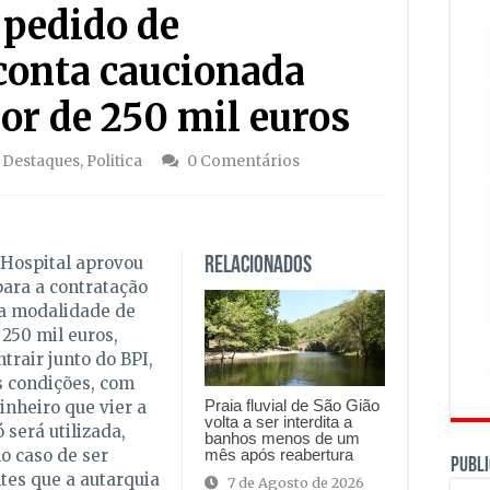
 pedido de
conta caucionada
lor de 250 mil euros
 Destaques
,
Politica
0 Comentários
 Hospital aprovou
Relacionados
para a contratação
na modalidade de
 250 mil euros,
ntrair junto do BPI,
s condições, com
Praia fluvial de São Gião
inheiro que vier a
volta a ser interdita a
 será utilizada,
banhos menos de um
mês após reabertura
o caso de ser
PUBLI
tes que a autarquia
7 de Agosto de 2026