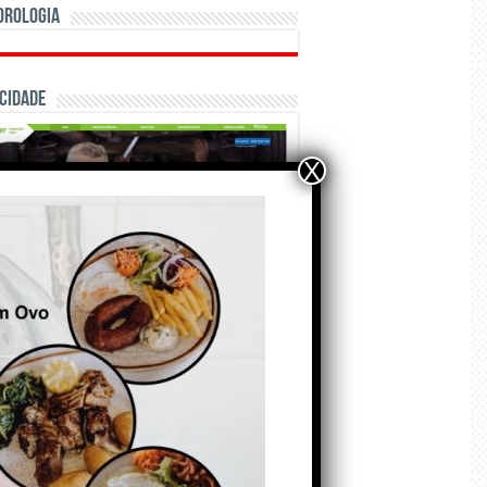
orologia
cidade
X
ÃO E CRÓNICAS
Matraquilhos… Autor:
Fernando Roldão
6 de Agosto de 2026
A marca Sporting em