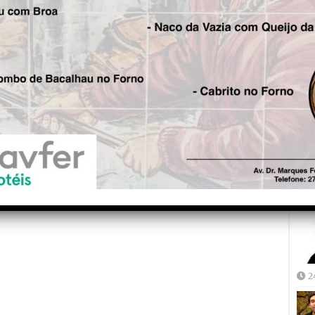
Fre
5
Joã
2
2