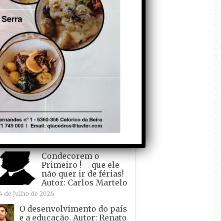
todo o mundo está a
crescer atrás de
Ronaldo. Autor: Paulo
itas do Amaral
 de Agosto de 2026
Falso crescimento…
Autor: Nuno Pereira
1 de Agosto de 2026
Tadei Pogacar vence o
“Tour” – A “Volta a
França em Bicicleta”
pela quinta vez! Autor:
o Dinis
7 de Julho de 2026
Condecorem o
Primeiro ! – que ele
não quer ir de férias!
Autor: Carlos Martelo
4 de Julho de 2026
O desenvolvimento do país
e a educação. Autor: Renato