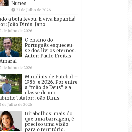
Nunes
21 de Julho de 2026
udo a bola levou. E viva Espanha!
or: João Dinis, Jano
0 de Julho de 2026
O ensino do
Português esqueceu-
se dos livros eternos.
Autor: Paulo Freitas
 Amaral
0 de Julho de 2026
Mundiais de Futebol –
1986 e 2026. Por entre
a “mão de Deus” e a
classe de um
abinho”. Autor: João Dinis
8 de Julho de 2026
Girabolhos: mais do
que uma barragem, é
preciso uma visão
para o território.