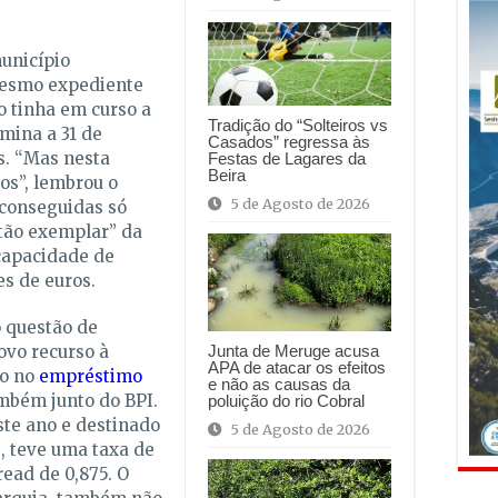
município
mesmo expediente
o tinha em curso a
Tradição do “Solteiros vs
mina a 31 de
Casados” regressa às
s. “Mas nesta
Festas de Lagares da
Beira
os”, lembrou o
5 de Agosto de 2026
 conseguidas só
tão exemplar” da
capacidade de
s de euros.
 questão de
ovo recurso à
Junta de Meruge acusa
APA de atacar os efeitos
do no
empréstimo
e não as causas da
ambém junto do BPI.
poluição do rio Cobral
ste ano e destinado
5 de Agosto de 2026
s, teve uma taxa de
ead de 0,875. O