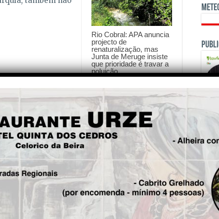
tarquia, também não
Mete
Rio Cobral: APA anuncia
projecto de
Publi
renaturalização, mas
Junta de Meruge insiste
que prioridade é travar a
poluição
3 de Agosto de 2026
is!
OPINI
Seg.
Romana será principal
atracção na festa de
passagem de ano promovida
pela Câmara Municipal de
Oliveira do Hospital