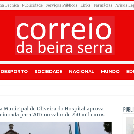
cha Técnica
Publicidade
Serviços Públicos
Links
Farmácias
Avisos Le
DESPORTO
SOCIEDADE
NACIONAL
MUNDO
ED
dres entram em fase de
 Municipal de Oliveira do Hospital aprova
PUBLI
ionada para 2017 no valor de 250 mil euros