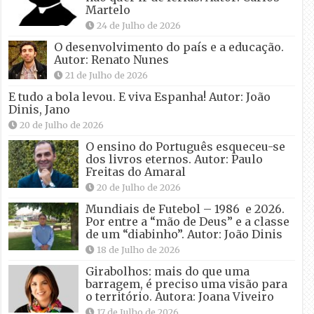
Martelo
24 de Julho de 2026
O desenvolvimento do país e a educação.
Autor: Renato Nunes
21 de Julho de 2026
E tudo a bola levou. E viva Espanha! Autor: João
Dinis, Jano
20 de Julho de 2026
O ensino do Português esqueceu-se
dos livros eternos. Autor: Paulo
Freitas do Amaral
20 de Julho de 2026
Mundiais de Futebol – 1986 e 2026.
Por entre a “mão de Deus” e a classe
de um “diabinho”. Autor: João Dinis
18 de Julho de 2026
Girabolhos: mais do que uma
barragem, é preciso uma visão para
o território. Autora: Joana Viveiro
17 de Julho de 2026