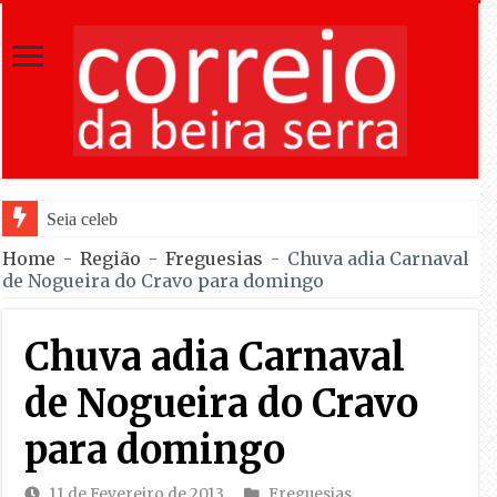
Seia celebra as Festas do Concelho, de
Home
-
Região
-
Freguesias
-
Chuva adia Carnaval
de Nogueira do Cravo para domingo
Chuva adia Carnaval
de Nogueira do Cravo
para domingo
11 de Fevereiro de 2013
Freguesias