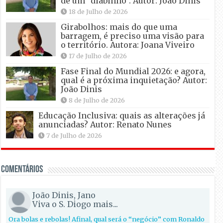
de um “diabinho”. Autor: João Dinis
18 de Julho de 2026
Girabolhos: mais do que uma
barragem, é preciso uma visão para
o território. Autora: Joana Viveiro
17 de Julho de 2026
Fase Final do Mundial 2026: e agora,
qual é a próxima inquietação? Autor:
João Dinis
8 de Julho de 2026
Educação Inclusiva: quais as alterações já
anunciadas? Autor: Renato Nunes
7 de Julho de 2026
Comentários
João Dinis, Jano
Viva o S. Diogo mais...
Ora bolas e rebolas! Afinal, qual será o “negócio” com Ronaldo