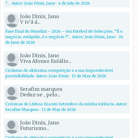
?… Autor: João Dinis, Jano
·
4 de July de 2026
João Dinis, Jano
V iv'á á...
Fase final do Mundial – 2026 – em Futebol de Selecções. “É o
negócio, estúpido, é o negócio !”… Autor: João Dinis, Jano
·
24
de June de 2026
João Dinis, Jano
Viva Afonso Eulálio...
Ciclismo de altíssima competição e a sua imponderável
previsibilidade. Autor: João Dinis
·
15 de May de 2026
Serafim marques
Deduz-se , pelo...
Crónicas de Lisboa: Era um Setembro da minha infância. Autor:
Serafim Marques
·
13 de May de 2026
João Dinis, Jano
Futurismo...
Ciclismo de altíssima competição e a sua imponderável