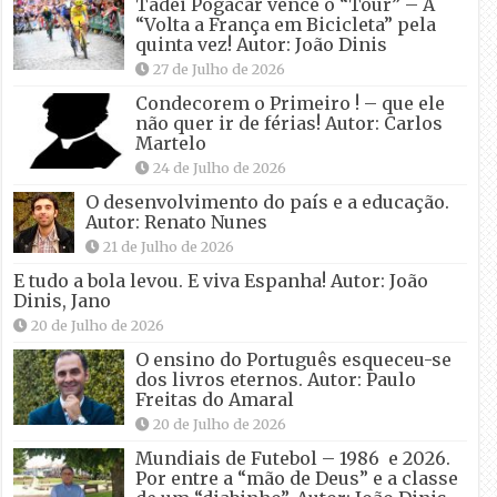
Tadei Pogacar vence o “Tour” – A
“Volta a França em Bicicleta” pela
quinta vez! Autor: João Dinis
27 de Julho de 2026
Condecorem o Primeiro ! – que ele
não quer ir de férias! Autor: Carlos
Martelo
24 de Julho de 2026
O desenvolvimento do país e a educação.
Autor: Renato Nunes
21 de Julho de 2026
E tudo a bola levou. E viva Espanha! Autor: João
Dinis, Jano
20 de Julho de 2026
O ensino do Português esqueceu-se
dos livros eternos. Autor: Paulo
Freitas do Amaral
20 de Julho de 2026
Mundiais de Futebol – 1986 e 2026.
Por entre a “mão de Deus” e a classe