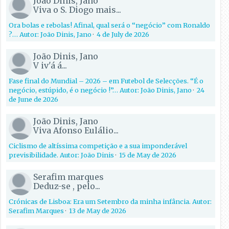
João Dinis, Jano
Viva o S. Diogo mais...
Ora bolas e rebolas! Afinal, qual será o “negócio” com Ronaldo
?… Autor: João Dinis, Jano
·
4 de July de 2026
João Dinis, Jano
V iv'á á...
Fase final do Mundial – 2026 – em Futebol de Selecções. “É o
negócio, estúpido, é o negócio !”… Autor: João Dinis, Jano
·
24
de June de 2026
João Dinis, Jano
Viva Afonso Eulálio...
Ciclismo de altíssima competição e a sua imponderável
previsibilidade. Autor: João Dinis
·
15 de May de 2026
Serafim marques
Deduz-se , pelo...
Crónicas de Lisboa: Era um Setembro da minha infância. Autor:
Serafim Marques
·
13 de May de 2026