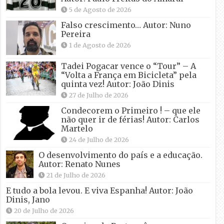
5 de Agosto de 2026
Falso crescimento… Autor: Nuno
Pereira
1 de Agosto de 2026
Tadei Pogacar vence o “Tour” – A
“Volta a França em Bicicleta” pela
quinta vez! Autor: João Dinis
27 de Julho de 2026
Condecorem o Primeiro ! – que ele
não quer ir de férias! Autor: Carlos
Martelo
24 de Julho de 2026
O desenvolvimento do país e a educação.
Autor: Renato Nunes
21 de Julho de 2026
E tudo a bola levou. E viva Espanha! Autor: João
Dinis, Jano
20 de Julho de 2026