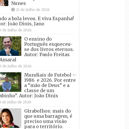
Nunes
21 de Julho de 2026
udo a bola levou. E viva Espanha!
or: João Dinis, Jano
0 de Julho de 2026
O ensino do
Português esqueceu-
se dos livros eternos.
Autor: Paulo Freitas
 Amaral
0 de Julho de 2026
Mundiais de Futebol –
1986 e 2026. Por entre
a “mão de Deus” e a
classe de um
abinho”. Autor: João Dinis
8 de Julho de 2026
Girabolhos: mais do
que uma barragem, é
preciso uma visão
para o território.