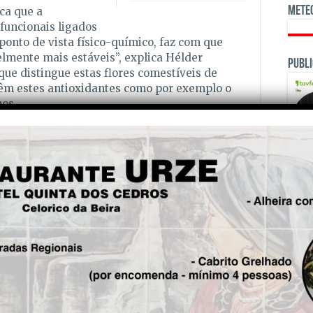
Mete
ica que a
funcionais ligados
 ponto de vista físico-químico, faz com que
lmente mais estáveis”, explica Hélder
Publi
 que distingue estas flores comestíveis de
êm estes antioxidantes como por exemplo o
hos.
a é teoricamente mais relevante no caso deste
 pois, sendo mais estáveis, haverá uma maior
talha o investigador.
 partido dos benefícios destas flores?
ural? Esta pergunta levou os cientistas da
OPINI
e os resultados foram apresentados num
no. Concluíram que estas flores devem ser
enas se mantêm estáveis a baixas
estudar como os componentes destas flores