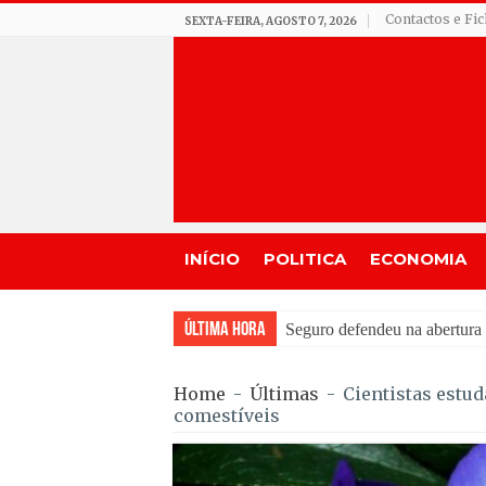
Contactos e Fi
SEXTA-FEIRA, AGOSTO 7, 2026
INÍCIO
POLITICA
ECONOMIA
Última Hora
Feira Moçárabe faz recuar L
Home
-
Últimas
-
Cientistas estu
comestíveis