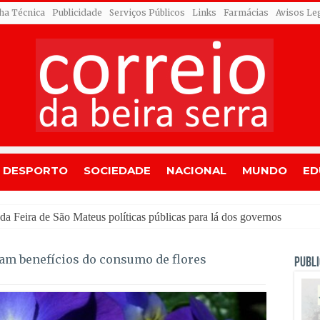
cha Técnica
Publicidade
Serviços Públicos
Links
Farmácias
Avisos Le
DESPORTO
SOCIEDADE
NACIONAL
MUNDO
ED
o
dam benefícios do consumo de flores
PUBLI