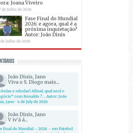
ora: Joana Viveiro
7 de Julho de 2026
Fase Final do Mundial
2026: e agora, qual é a
próxima inquietação?
Autor: João Dinis
 de Julho de 2026
ntários
João Dinis, Jano
Viva o S. Diogo mais...
 bolas e rebolas! Afinal, qual será o
gócio” com Ronaldo ?… Autor: João
is, Jano
·
4 de July de 2026
João Dinis, Jano
V iv'á á...
e final do Mundial – 2026 – em Futebol