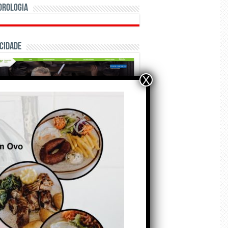
orologia
cidade
X
ÃO E CRÓNICAS
Matraquilhos… Autor:
Fernando Roldão
6 de Agosto de 2026
A marca Sporting em