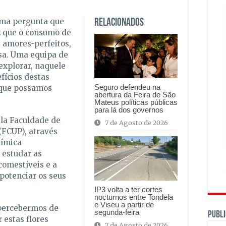
uma pergunta que
Relacionados
z que o consumo de
s amores-perfeitos,
esa. Uma equipa de
explorar, naquele
fícios destas
Seguro defendeu na
 que possamos
abertura da Feira de São
Mateus políticas públicas
para lá dos governos
ela Faculdade de
7 de Agosto de 2026
(FCUP), através
uímica
estudar as
comestíveis e a
potenciar os seus
IP3 volta a ter cortes
nocturnos entre Tondela
e Viseu a partir de
é percebermos de
segunda-feira
PUBLI
estas flores
7 de Agosto de 2026