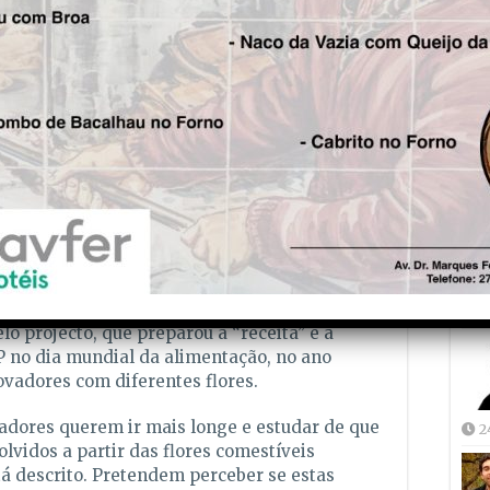
o, recorrendo a testes em células que
intestino.
Fre
 de vista do processamento, qual a forma
5
 é também crucial entender como é que a
tua no destino final destas antocianinas, seja
ação, degradação ou absorção”, explica Hélder
zeite e vinagre
nente de análise sensorial. Como ficariam,
iquecidos com estas flores? A ideia partiu do
Joã
de Ana Faria, professora Associada na Nova
2
o projecto, que preparou a “receita” e a
 no dia mundial da alimentação, no ano
ovadores com diferentes flores.
adores querem ir mais longe e estudar de que
2
lvidos a partir das flores comestíveis
á descrito. Pretendem perceber se estas