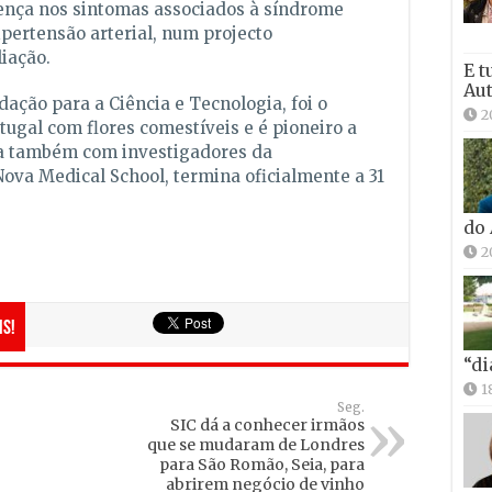
rença nos sintomas associados à síndrome
ipertensão arterial, num projecto
iação.
E t
Aut
dação para a Ciência e Tecnologia, foi o
2
ugal com flores comestíveis e é pioneiro a
nta também com investigadores da
ova Medical School, termina oficialmente a 31
do
2
is!
“di
1
Seg.
SIC dá a conhecer irmãos
que se mudaram de Londres
para São Romão, Seia, para
abrirem negócio de vinho