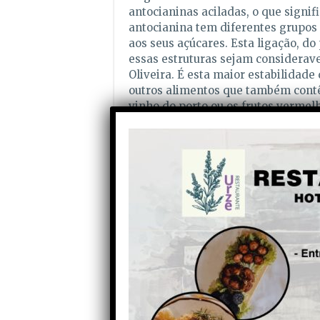
antocianinas aciladas, o que signif
antocianina tem diferentes grupos 
aos seus açúcares. Esta ligação, do
essas estruturas sejam considerave
Oliveira. É esta maior estabilidade
outros alimentos que também cont
vinho do porto ou os frutos vermel
“A função antioxidante ou bioactiv
tipo de estruturas mais complexas,
actividade no nosso organismo.”, de
E como será a melhor forma de tirar
Cozidas? Assadas? Na sua forma nat
FCUP a explorar esta componente 
estudo publicado no início deste a
minimamente processadas, pois ap
temperaturas.
Os investigadores estão também a 