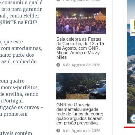
 consumir e qual é
isto para garantir
nal”, conta Hélder
EQUIMTE na FCUP,
Seia celebra as Festas
, que este
do Concelho, de 12 a 15
 com antocianinas,
de Agosto, com GNR,
Miguel Araújo e Mizzy
aior parte dos
Miles
 azul, conhecido
6 de Agosto de 2026
 com quatro
amores-perfeitos,
de ervilha, sendo
m Portugal.
GNR de Gouveia
igação os cravos –
desmantelou alegada
ém prometem
rede de furtos de cobre;
quatro arguidos ficaram
em prisão preventiva
6 de Agosto de 2026
stíveis contém