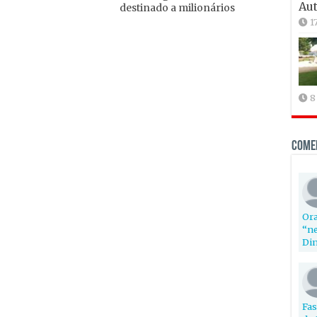
Aut
destinado a milionários
1
8
Come
Ora
“ne
Din
Fas