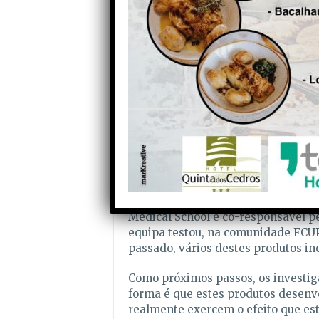
são absorvidos pelo nosso organism
mimetizam as do estômago e as do 
“Para além de se perceber do ponto
ideal de consumir estes alimentos,
acção do tracto gastrointestinal, ac
a nível da sua potencial metaboliz
Oliveira.
Flores comestíveis a enriquecer a
Este projecto tem ainda uma compo
por exemplo, azeites e vinagres enr
Chef Fábio Bernardino e da equipa 
Medical School e co-responsável pel
equipa testou, na comunidade FCUP
passado, vários destes produtos in
Como próximos passos, os investig
forma é que estes produtos desenvo
realmente exercem o efeito que est