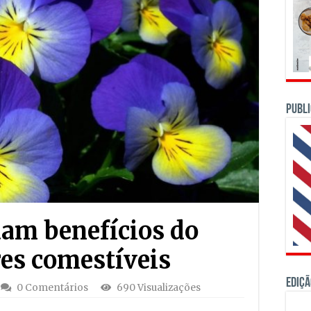
PUBLI
dam benefícios do
es comestíveis
Ediçã
0 Comentários
690 Visualizações