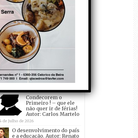
todo o mundo está a
crescer atrás de
Ronaldo. Autor: Paulo
itas do Amaral
 de Agosto de 2026
Falso crescimento…
Autor: Nuno Pereira
1 de Agosto de 2026
Tadei Pogacar vence o
“Tour” – A “Volta a
França em Bicicleta”
pela quinta vez! Autor:
o Dinis
7 de Julho de 2026
Condecorem o
Primeiro ! – que ele
não quer ir de férias!
Autor: Carlos Martelo
4 de Julho de 2026
O desenvolvimento do país
e a educação. Autor: Renato