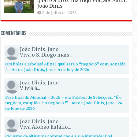
qual é a próxima inquietação? Autor:
João Dinis
8 de Julho de 2026
Comentários
João Dinis, Jano
Viva o S. Diogo mais...
Ora bolas e rebolas! Afinal, qual será o “negócio” com Ronaldo
?… Autor: João Dinis, Jano
·
4 de July de 2026
João Dinis, Jano
V iv'á á...
Fase final do Mundial – 2026 – em Futebol de Selecções. “É o
negócio, estúpido, é o negócio !”… Autor: João Dinis, Jano
·
24
de June de 2026
João Dinis, Jano
Viva Afonso Eulálio...
Ciclismo de altíssima competição e a sua imponderável