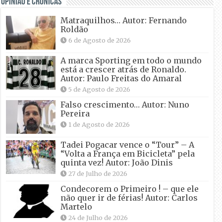
OPINIÃO E CRÓNICAS
Matraquilhos… Autor: Fernando
Roldão
6 de Agosto de 2026
A marca Sporting em todo o mundo
está a crescer atrás de Ronaldo.
Autor: Paulo Freitas do Amaral
5 de Agosto de 2026
Falso crescimento… Autor: Nuno
Pereira
1 de Agosto de 2026
Tadei Pogacar vence o “Tour” – A
“Volta a França em Bicicleta” pela
quinta vez! Autor: João Dinis
27 de Julho de 2026
Condecorem o Primeiro ! – que ele
não quer ir de férias! Autor: Carlos
Martelo
24 de Julho de 2026