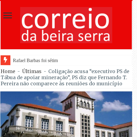
Rafael Barbas foi sétimo na Torre na estreia pela Tavfer na V
Home
-
Últimas
-
Coligação acusa “executivo PS de
Tábua de apoiar mineração”, PS diz que Fernando T.
Pereira não comparece às reuniões do município