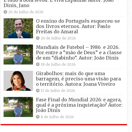
E tudo a bola levou. E viva Espanha! Autor: João
Dinis, Jano
20 de Julho de 2026
O ensino do Português esqueceu-se
dos livros eternos. Autor: Paulo
Freitas do Amaral
20 de Julho de 2026
Mundiais de Futebol – 1986 e 2026.
Por entre a “mão de Deus” e a classe
de um “diabinho”. Autor: João Dinis
18 de Julho de 2026
Girabolhos: mais do que uma
barragem, é preciso uma visão para
o território. Autora: Joana Viveiro
17 de Julho de 2026
Fase Final do Mundial 2026: e agora,
qual é a próxima inquietação? Autor:
João Dinis
8 de Julho de 2026