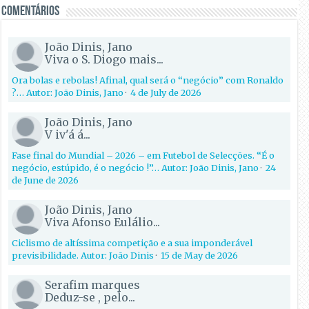
Comentários
João Dinis, Jano
Viva o S. Diogo mais...
Ora bolas e rebolas! Afinal, qual será o “negócio” com Ronaldo
?… Autor: João Dinis, Jano
·
4 de July de 2026
João Dinis, Jano
V iv'á á...
Fase final do Mundial – 2026 – em Futebol de Selecções. “É o
negócio, estúpido, é o negócio !”… Autor: João Dinis, Jano
·
24
de June de 2026
João Dinis, Jano
Viva Afonso Eulálio...
Ciclismo de altíssima competição e a sua imponderável
previsibilidade. Autor: João Dinis
·
15 de May de 2026
Serafim marques
Deduz-se , pelo...