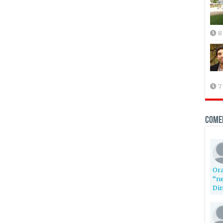
8
7
Come
Ora
“ne
Din