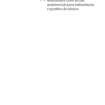
desenvolve robô social
assistencial para estimulação
cognitiva de idosos