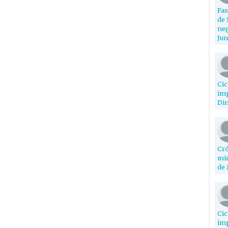
Fas
de 
neg
Jun
Cic
imp
Din
Cró
min
de 
Cic
imp