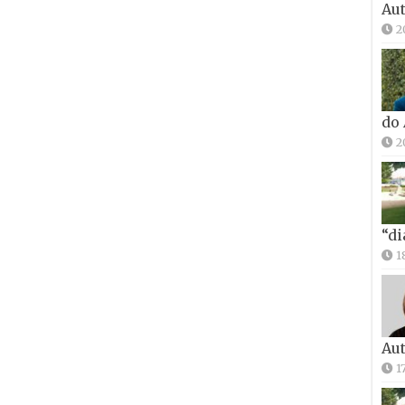
Aut
2
do
2
“di
1
Aut
1