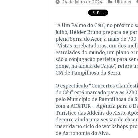
24 de Julho de 2024
Últimas
“A Um Palmo do Céu”, no próximo s
Julho, Hélder Bruno prepara-se pa
plena Serra do Açor, a mais de 700 
“Vistas arrebatadoras, um dos mel
estrelados do mundo, um piano e um
são a conjugação perfeita para ser 
dome, na aldeia de Fajão”, refere
CM de Pampilhosa da Serra.
O espectáculo “Concertos Clandest
do Céu” está marcado para as 22h0
pelo Município de Pampilhosa da S
com a ADXTUR – Agência para o D
Turístico das Aldeias do Xisto. Apó
decorre ainda uma sessão de obser
inserida no ciclo de workshops pr
de Astronomia do Alva.