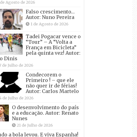
 de Agosto de 2026
Falso crescimento…
Autor: Nuno Pereira
1 de Agosto de 2026
Tadei Pogacar vence o
“Tour” – A “Volta a
França em Bicicleta”
pela quinta vez! Autor:
o Dinis
7 de Julho de 2026
Condecorem o
Primeiro ! – que ele
não quer ir de férias!
Autor: Carlos Martelo
4 de Julho de 2026
O desenvolvimento do país
e a educação. Autor: Renato
Nunes
21 de Julho de 2026
udo a bola levou. E viva Espanha!