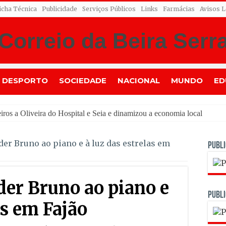
icha Técnica
Publicidade
Serviços Públicos
Links
Farmácias
Avisos L
DESPORTO
SOCIEDADE
NACIONAL
MUNDO
ED
er Bruno ao piano e à luz das estrelas em
PUBLI
der Bruno ao piano e
PUBLI
as em Fajão