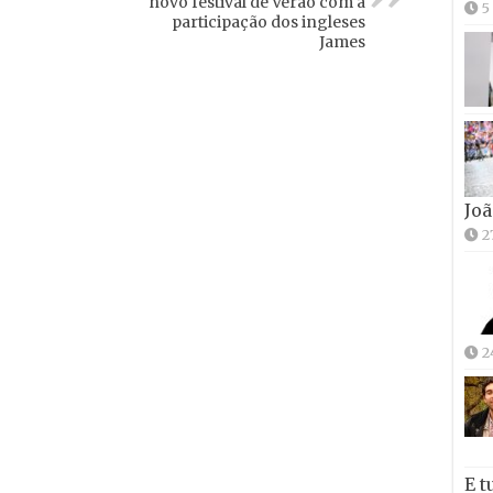
novo festival de Verão com a
5
participação dos ingleses
James
Joã
2
2
E t