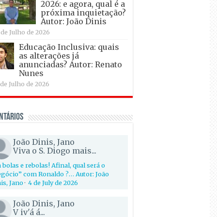
2026: e agora, qual é a
próxima inquietação?
Autor: João Dinis
 de Julho de 2026
Educação Inclusiva: quais
as alterações já
anunciadas? Autor: Renato
Nunes
 de Julho de 2026
ntários
João Dinis, Jano
Viva o S. Diogo mais...
 bolas e rebolas! Afinal, qual será o
gócio” com Ronaldo ?… Autor: João
is, Jano
·
4 de July de 2026
João Dinis, Jano
V iv'á á...