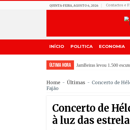
Contactos e F
QUINTA-FEIRA, AGOSTO 6, 2026
INÍCIO
POLITICA
ECONOMIA
Última Hora
Tradição do “So
Home
-
Últimas
-
Concerto de Héld
Fajão
Concerto de Hél
à luz das estrel