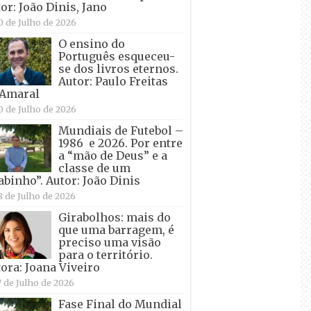
or: João Dinis, Jano
0 de Julho de 2026
O ensino do
Português esqueceu-
se dos livros eternos.
Autor: Paulo Freitas
 Amaral
0 de Julho de 2026
Mundiais de Futebol –
1986 e 2026. Por entre
a “mão de Deus” e a
classe de um
abinho”. Autor: João Dinis
8 de Julho de 2026
Girabolhos: mais do
que uma barragem, é
preciso uma visão
para o território.
ora: Joana Viveiro
7 de Julho de 2026
Fase Final do Mundial