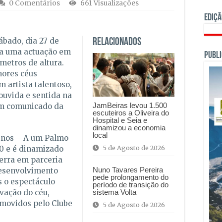
0 Comentários
661 Visualizações
Ediçã
ábado, dia 27 de
Relacionados
ra uma actuação em
PUBLI
metros de altura.
hores céus
 artista talentoso,
ouvida e sentida na
JamBeiras levou 1.500
 um comunicado da
escuteiros a Oliveira do
Hospital e Seia e
dinamizou a economia
local
inos – A um Palmo
5 de Agosto de 2026
0 e é dinamizado
erra em parceria
Nuno Tavares Pereira
esenvolvimento
pede prolongamento do
s o espectáculo
período de transição do
sistema Volta
vação do céu,
omovidos pelo Clube
5 de Agosto de 2026