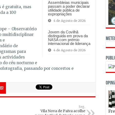
Assembleias municipais
passam a poder declarar
 é gratuita, mas
utilidade pública de
ada a 100
expropriações
4 de Agosto de 2026
ope – Observatório
Jovem da Covilhã
 multidisciplinar
distinguida em prova da
Mete
NASA com prémio
a e
internacional de liderança
endário de
4 de Agosto de 2026
rogramas para
s actividades
Publi
o do céu nocturno e
ofotografia, passando por concertos e
OPINI
is!
Seg.
Vila Nova de Paiva acolhe
Fre