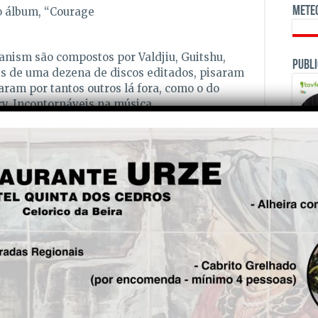
Mete
 álbum, “Courage
anism são compostos por Valdjiu, Guitshu,
Publi
is de uma dezena de discos editados, pisaram
aram por tantos outros lá fora, como o do
ry. Incontornáveis na música
rónica e elementos de diversas músicas
is, é artista natural de Viseu, que começou a
stilo de música favorito, mas tem vindo
dade nos temas que lança.
OPINI
m dupla, deixam marca por onde passam e já
 e melhores festivais em Portugal e além-
 programa de rádio RFM SOMNII Radio Show,
sic, disponível no site da RFM.