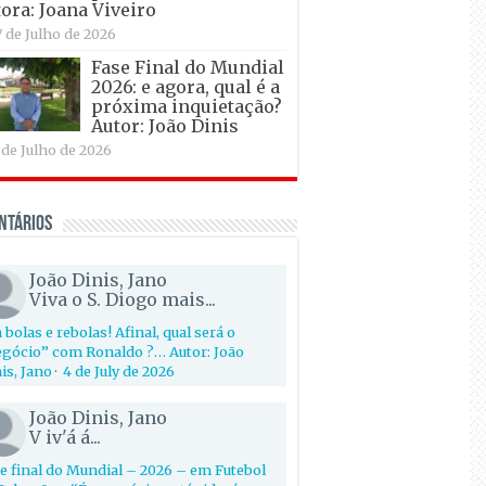
ora: Joana Viveiro
7 de Julho de 2026
Fase Final do Mundial
2026: e agora, qual é a
próxima inquietação?
Autor: João Dinis
 de Julho de 2026
ntários
João Dinis, Jano
Viva o S. Diogo mais...
 bolas e rebolas! Afinal, qual será o
gócio” com Ronaldo ?… Autor: João
is, Jano
·
4 de July de 2026
João Dinis, Jano
V iv'á á...
e final do Mundial – 2026 – em Futebol