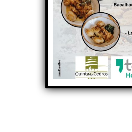
Partilhe com os seus amigos nas redes socia
Anterior
Concerto de Hélder Bruno ao
piano e à luz das estrelas em
Fajão