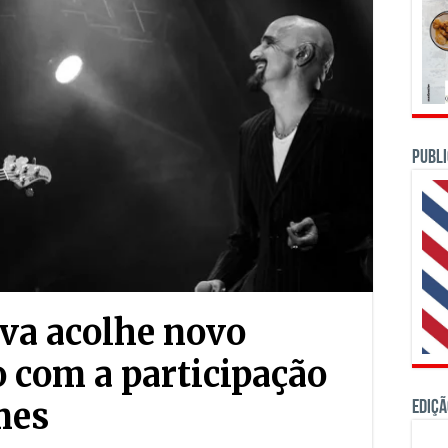
PUBLI
iva acolhe novo
o com a participação
mes
Ediçã