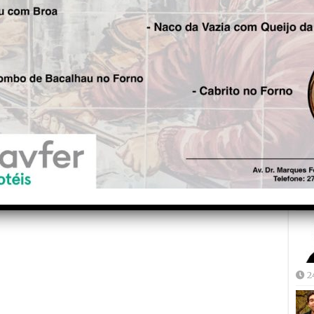
Fre
is!
5
Seg.
Bombeiros Voluntários da
Covilhã resgatam ciclista na
Serra da Estrela
Joã
2
2