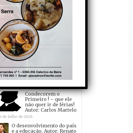
todo o mundo está a
crescer atrás de
Ronaldo. Autor: Paulo
itas do Amaral
 de Agosto de 2026
Falso crescimento…
Autor: Nuno Pereira
1 de Agosto de 2026
Tadei Pogacar vence o
“Tour” – A “Volta a
França em Bicicleta”
pela quinta vez! Autor:
o Dinis
7 de Julho de 2026
Condecorem o
Primeiro ! – que ele
não quer ir de férias!
Autor: Carlos Martelo
4 de Julho de 2026
O desenvolvimento do país
e a educação. Autor: Renato