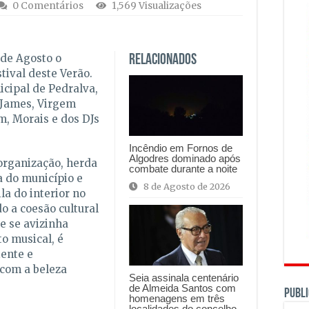
0 Comentários
1,569 Visualizações
 de Agosto o
Relacionados
ival deste Verão.
icipal de Pedralva,
 James, Virgem
m, Morais e dos DJs
Incêndio em Fornos de
Algodres dominado após
organização, herda
combate durante a noite
 do município e
8 de Agosto de 2026
la do interior no
 a coesão cultural
ue se avizinha
o musical, é
iente e
 com a beleza
Seia assinala centenário
de Almeida Santos com
PUBLI
homenagens em três
localidades do concelho