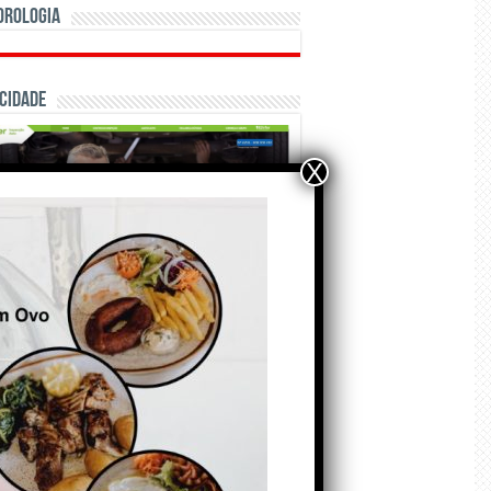
orologia
cidade
X
ÃO E CRÓNICAS
Matraquilhos… Autor:
Fernando Roldão
6 de Agosto de 2026
A marca Sporting em