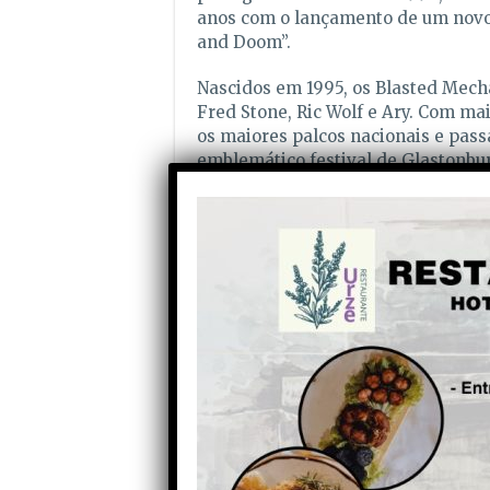
anos com o lançamento de um novo
and Doom”.
Nascidos em 1995, os Blasted Mech
Fred Stone, Ric Wolf e Ary. Com ma
os maiores palcos nacionais e pass
emblemático festival de Glastonbu
portuguesa, fundem rock com elect
tradicionais do mundo.
Morais, nome artístico de João Mora
sua carreira em 2022. Não tem um e
a demonstrar uma grande versatili
Os DJs Rich & Mendes trabalham e
actuaram, lado a lado, nos maiores
fronteiras. Fazem semanalmente o
uma hora com o melhor da dance mu