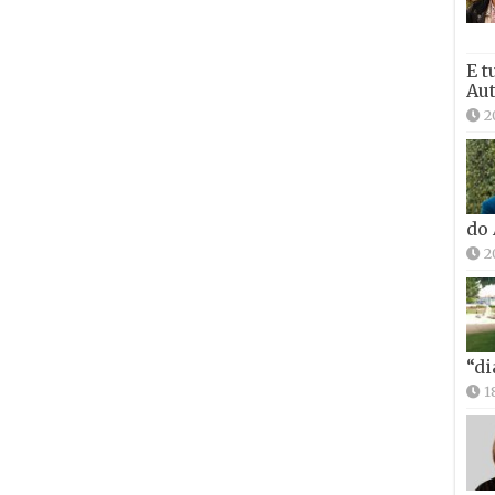
E t
Aut
2
do
2
“di
1