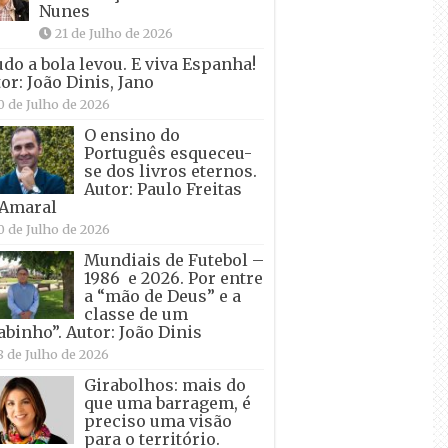
Nunes
21 de Julho de 2026
udo a bola levou. E viva Espanha!
or: João Dinis, Jano
0 de Julho de 2026
O ensino do
Português esqueceu-
se dos livros eternos.
Autor: Paulo Freitas
 Amaral
0 de Julho de 2026
Mundiais de Futebol –
1986 e 2026. Por entre
a “mão de Deus” e a
classe de um
abinho”. Autor: João Dinis
8 de Julho de 2026
Girabolhos: mais do
que uma barragem, é
preciso uma visão
para o território.