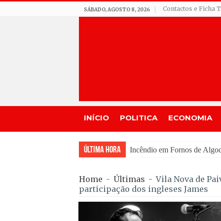
Contactos e Ficha 
SÁBADO, AGOSTO 8, 2026
INÍCIO
POLITICA
ECONOMIA
Última Hora
Seia assinala centenário
Home
-
Últimas
-
Vila Nova de Pai
participação dos ingleses James