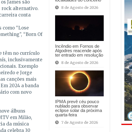
os James são
8 de Agosto de 2026
rock alternativo.
carreira conta
is como “Lose
Something”, “Born Of
Incêndio em Fornos de
Algodres reacende após
 têm no currículo
ter entrado em resolução
aís, inclusivamente
8 de Agosto de 2026
acionais. Exemplo
ueiredo e Jorge
das canções mais
. Em 2024 a banda
ário com novo
IPMA prevê céu pouco
nublado para observar
eclipse solar da próxima
nove álbuns
quarta-feira
 MTV em Milão,
7 de Agosto de 2026
ria da música
da celebra 30