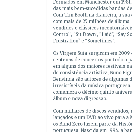
Formados em Manchester em 1981, 
das mais bem-sucedidas bandas de 
Com Tim Booth na dianteira, a sua 
com mais de 25 milhões de álbuns
vendidos e clássicos incontornáve
Control”, “Sit Down”, “Laid”, “Say 
Frustration” e “Sometimes”.
Os Virgem Suta surgiram em 2009 e
centenas de concertos por todo o p
em alguns dos maiores festivais n
de consistência artística, Nuno Fig
Benvinda são autores de algumas 
irresistíveis da música portuguesa
comemora o décimo quinto anivers
álbum e nova digressão.
Com milhares de discos vendidos, 
lançados e um DVD ao vivo para a
os Blind Zero fazem parte da Histó
portuguesa. Nascida em 1994, a ban