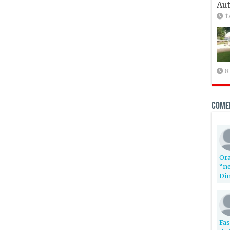
Aut
1
8
Come
Ora
“ne
Din
Fas