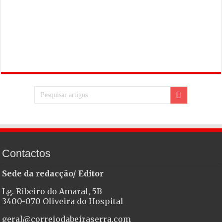
Contactos
Sede da redacção/ Editor
Lg. Ribeiro do Amaral, 5B
3400-070 Oliveira do Hospital
geral@correiodabeiraserra.com