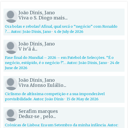
João Dinis, Jano
Viva o S. Diogo mais...
Ora bolas e rebolas! Afinal, qual será o “negócio” com Ronaldo
?… Autor: João Dinis, Jano
·
4 de July de 2026
João Dinis, Jano
V iv'á á...
Fase final do Mundial – 2026 – em Futebol de Selecções. “É o
negócio, estúpido, é o negócio !”… Autor: João Dinis, Jano
·
24 de
June de 2026
João Dinis, Jano
Viva Afonso Eulálio...
Ciclismo de altíssima competição e a sua imponderável
previsibilidade. Autor: João Dinis
·
15 de May de 2026
Serafim marques
Deduz-se , pelo...
Crónicas de Lisboa: Era um Setembro da minha infância. Autor: