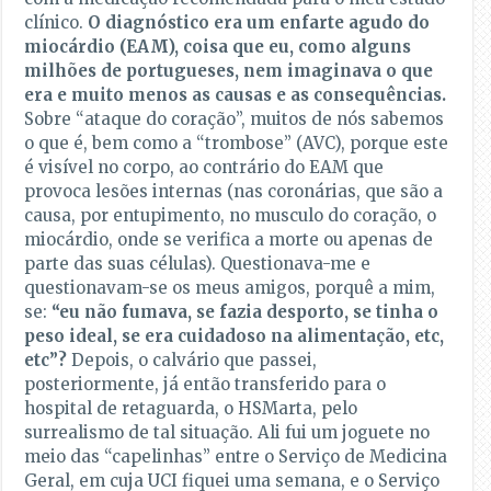
clínico.
O diagnóstico era um enfarte agudo do
miocárdio (EAM), coisa que eu, como alguns
milhões de portugueses, nem imaginava o que
era e muito menos as causas e as consequências
.
Sobre “ataque do coração”, muitos de nós sabemos
o que é, bem como a “trombose” (AVC), porque este
é visível no corpo, ao contrário do EAM que
provoca lesões internas (nas coronárias, que são a
causa, por entupimento, no musculo do coração, o
miocárdio, onde se verifica a morte ou apenas de
parte das suas células). Questionava-me e
questionavam-se os meus amigos, porquê a mim,
se:
“eu não fumava, se fazia desporto, se tinha o
peso ideal, se era cuidadoso na alimentação, etc,
etc
”?
Depois, o calvário que passei,
posteriormente, já então transferido para o
hospital de retaguarda, o HSMarta, pelo
surrealismo de tal situação. Ali fui um joguete no
meio das “capelinhas” entre o Serviço de Medicina
Geral, em cuja UCI fiquei uma semana, e o Serviço