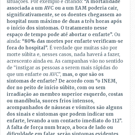
situações. Por exemplo e citando:
“A mortalidade
associada a um AVC ou a um EAM poderia cair,
significativamente, se os doentes chegassem ao
hospital num máximo de duas a três horas após
o início dos sintomas. O tratamento nesse
espaço de tempo pode até abortar o enfarte”.
Ou
ainda:
“80% das mortes por enfarte verificam-se
fora do hospital”.
É verdade que muitas são por
morte súbita e, nesses casos, nada haverá a fazer,
acrescento ainda eu. As campanhas vão no sentido
de “instigar as pessoas a serem mais rápidas do
que um enfarte ou AVC”,
mas, o que são os
sintomas de enfarte?
De acordo com “o INEM,
dor no peito de início súbito, com ou sem
irradiação ao membro superior esquerdo, costas
ou mandíbula, suores frios intensos,
acompanhados de náuseas e vómitos são alguns
dos sinais e sintomas que podem indicar um
enfarte, levando a um contacto imediato do 112”.
A falta de força num braço, a boca de lado ou
dificuldade em falar, serão sintomas evidentes