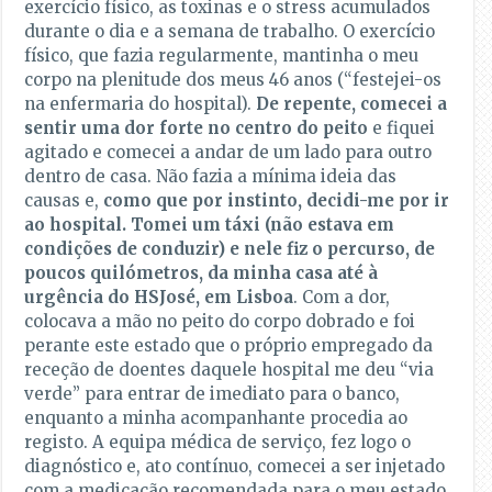
exercício físico, as toxinas e o stress acumulados
durante o dia e a semana de trabalho. O exercício
físico, que fazia regularmente, mantinha o meu
corpo na plenitude dos meus 46 anos (“festejei-os
na enfermaria do hospital).
De repente, comecei a
sentir uma dor forte no centro do peito
e fiquei
agitado e comecei a andar de um lado para outro
dentro de casa. Não fazia a mínima ideia das
causas e,
como que por instinto, decidi-me por ir
ao hospital. Tomei um táxi (não estava em
condições de conduzir) e nele fiz o percurso, de
poucos quilómetros, da minha casa até à
urgência do HSJosé, em Lisboa
. Com a dor,
colocava a mão no peito do corpo dobrado e foi
perante este estado que o próprio empregado da
receção de doentes daquele hospital me deu “via
verde” para entrar de imediato para o banco,
enquanto a minha acompanhante procedia ao
registo. A equipa médica de serviço, fez logo o
diagnóstico e, ato contínuo, comecei a ser injetado
com a medicação recomendada para o meu estado