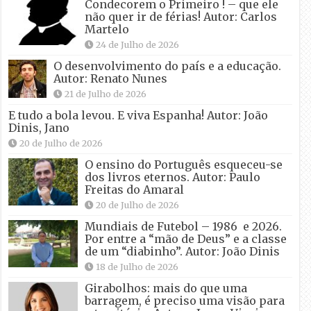
Condecorem o Primeiro ! – que ele
não quer ir de férias! Autor: Carlos
Martelo
24 de Julho de 2026
O desenvolvimento do país e a educação.
Autor: Renato Nunes
21 de Julho de 2026
E tudo a bola levou. E viva Espanha! Autor: João
Dinis, Jano
20 de Julho de 2026
O ensino do Português esqueceu-se
dos livros eternos. Autor: Paulo
Freitas do Amaral
20 de Julho de 2026
Mundiais de Futebol – 1986 e 2026.
Por entre a “mão de Deus” e a classe
de um “diabinho”. Autor: João Dinis
18 de Julho de 2026
Girabolhos: mais do que uma
barragem, é preciso uma visão para