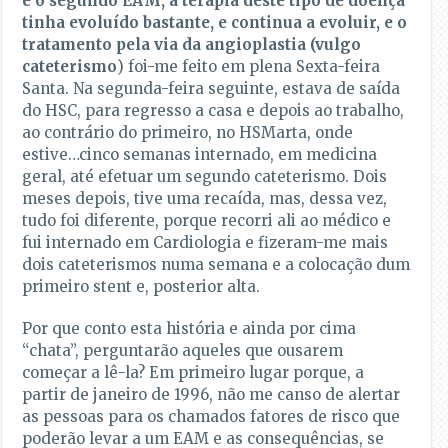
e o segundo EAM, a terapia deste tipo de doença
tinha evoluído bastante, e continua a evoluir, e o
tratamento pela via da angioplastia (vulgo
cateterismo
) foi-me feito em plena Sexta-feira
Santa. Na segunda-feira seguinte, estava de saída
do HSC, para regresso a casa e depois ao trabalho,
ao contrário do primeiro, no HSMarta, onde
estive…cinco semanas internado, em medicina
geral, até efetuar um segundo cateterismo. Dois
meses depois, tive uma recaída, mas, dessa vez,
tudo foi diferente, porque recorri ali ao médico e
fui internado em Cardiologia e fizeram-me mais
dois cateterismos numa semana e a colocação dum
primeiro stent e, posterior alta.
Por que conto esta história e ainda por cima
“chata”, perguntarão aqueles que ousarem
começar a lê-la? Em primeiro lugar porque, a
partir de janeiro de 1996, não me canso de alertar
as pessoas para os chamados fatores de risco que
poderão levar a um EAM e as consequências, se