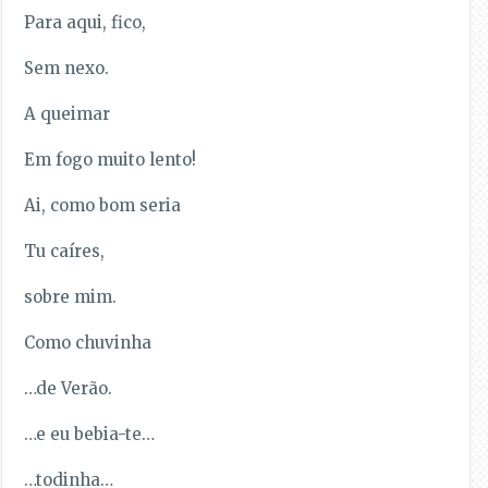
Para aqui, fico,
Sem nexo.
A queimar
Em fogo muito lento!
Ai, como bom seria
Tu caíres,
sobre mim.
Como chuvinha
…de Verão.
…e eu bebia-te…
…todinha…