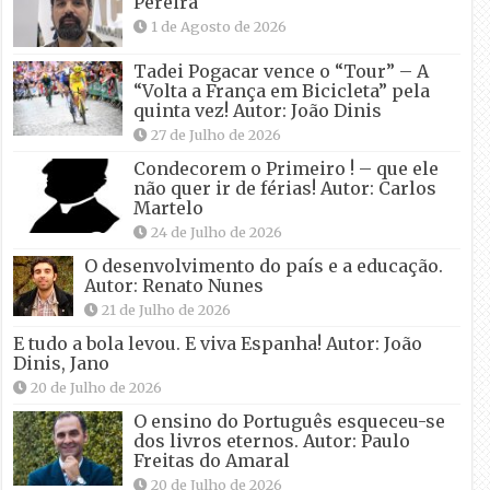
Pereira
1 de Agosto de 2026
Tadei Pogacar vence o “Tour” – A
“Volta a França em Bicicleta” pela
quinta vez! Autor: João Dinis
27 de Julho de 2026
Condecorem o Primeiro ! – que ele
não quer ir de férias! Autor: Carlos
Martelo
24 de Julho de 2026
O desenvolvimento do país e a educação.
Autor: Renato Nunes
21 de Julho de 2026
E tudo a bola levou. E viva Espanha! Autor: João
Dinis, Jano
20 de Julho de 2026
O ensino do Português esqueceu-se
dos livros eternos. Autor: Paulo
Freitas do Amaral
20 de Julho de 2026