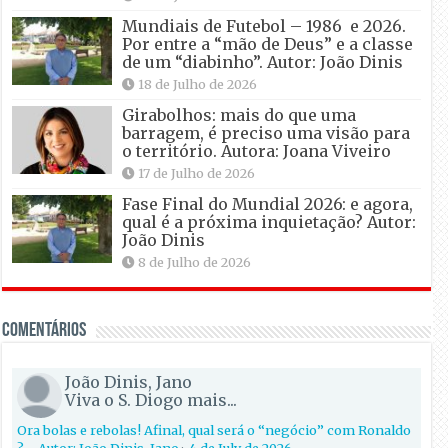
Mundiais de Futebol – 1986 e 2026.
Por entre a “mão de Deus” e a classe
de um “diabinho”. Autor: João Dinis
18 de Julho de 2026
Girabolhos: mais do que uma
barragem, é preciso uma visão para
o território. Autora: Joana Viveiro
17 de Julho de 2026
Fase Final do Mundial 2026: e agora,
qual é a próxima inquietação? Autor:
João Dinis
8 de Julho de 2026
Comentários
João Dinis, Jano
Viva o S. Diogo mais...
Ora bolas e rebolas! Afinal, qual será o “negócio” com Ronaldo
?… Autor: João Dinis, Jano
·
4 de July de 2026