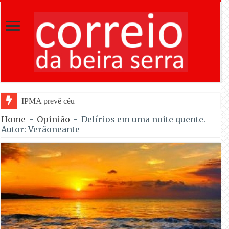
IPMA prevê céu pouco nublado para observar ecli
Home
-
Opinião
-
Delírios em uma noite quente.
Autor: Verãoneante