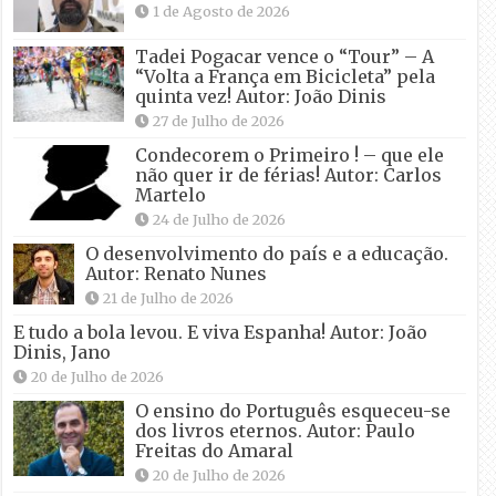
1 de Agosto de 2026
Tadei Pogacar vence o “Tour” – A
“Volta a França em Bicicleta” pela
quinta vez! Autor: João Dinis
27 de Julho de 2026
Condecorem o Primeiro ! – que ele
não quer ir de férias! Autor: Carlos
Martelo
24 de Julho de 2026
O desenvolvimento do país e a educação.
Autor: Renato Nunes
21 de Julho de 2026
E tudo a bola levou. E viva Espanha! Autor: João
Dinis, Jano
20 de Julho de 2026
O ensino do Português esqueceu-se
dos livros eternos. Autor: Paulo
Freitas do Amaral
20 de Julho de 2026