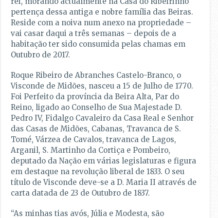
rei, morando actualmente na Casa do Ribeirinho
pertença dessa antiga e nobre família das Beiras.
Reside com a noiva num anexo na propriedade –
vai casar daqui a três semanas – depois de a
habitação ter sido consumida pelas chamas em
Outubro de 2017.
Roque Ribeiro de Abranches Castelo-Branco, o
Visconde de Midões, nasceu a 15 de Julho de 1770.
Foi Perfeito da província da Beira Alta, Par do
Reino, ligado ao Conselho de Sua Majestade D.
Pedro IV, Fidalgo Cavaleiro da Casa Real e Senhor
das Casas de Midões, Cabanas, Travanca de S.
Tomé, Várzea de Cavalos, travanca de Lagos,
Arganil, S. Martinho da Cortiça e Pombeiro,
deputado da Nação em várias legislaturas e figura
em destaque na revolução liberal de 1833. O seu
título de Visconde deve-se a D. Maria II através de
carta datada de 23 de Outubro de 1837.
“As minhas tias avós, Júlia e Modesta, são