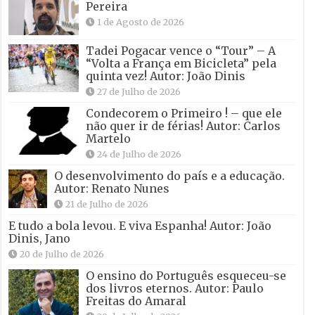
Pereira
1 de Agosto de 2026
Tadei Pogacar vence o “Tour” – A
“Volta a França em Bicicleta” pela
quinta vez! Autor: João Dinis
27 de Julho de 2026
Condecorem o Primeiro ! – que ele
não quer ir de férias! Autor: Carlos
Martelo
24 de Julho de 2026
O desenvolvimento do país e a educação.
Autor: Renato Nunes
21 de Julho de 2026
E tudo a bola levou. E viva Espanha! Autor: João
Dinis, Jano
20 de Julho de 2026
O ensino do Português esqueceu-se
dos livros eternos. Autor: Paulo
Freitas do Amaral