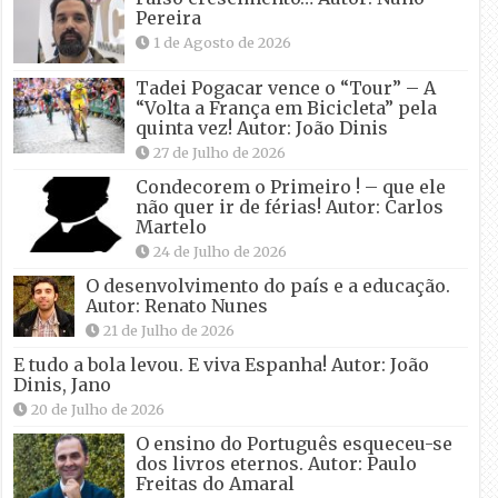
Pereira
1 de Agosto de 2026
Tadei Pogacar vence o “Tour” – A
“Volta a França em Bicicleta” pela
quinta vez! Autor: João Dinis
27 de Julho de 2026
Condecorem o Primeiro ! – que ele
não quer ir de férias! Autor: Carlos
Martelo
24 de Julho de 2026
O desenvolvimento do país e a educação.
Autor: Renato Nunes
21 de Julho de 2026
E tudo a bola levou. E viva Espanha! Autor: João
Dinis, Jano
20 de Julho de 2026
O ensino do Português esqueceu-se
dos livros eternos. Autor: Paulo
Freitas do Amaral