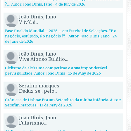
?… Autor: João Dinis, Jano
·
4 de July de 2026
João Dinis, Jano
V iv'á á...
Fase final do Mundial – 2026 – em Futebol de Selecções. “É o
negócio, estúpido, é o negócio !”… Autor: João Dinis, Jano
·
24
de June de 2026
João Dinis, Jano
Viva Afonso Eulálio...
Ciclismo de altíssima competição e a sua imponderável
previsibilidade. Autor: João Dinis
·
15 de May de 2026
Serafim marques
Deduz-se , pelo...
Crónicas de Lisboa: Era um Setembro da minha infância. Autor:
Serafim Marques
·
13 de May de 2026
João Dinis, Jano
Futurismo...