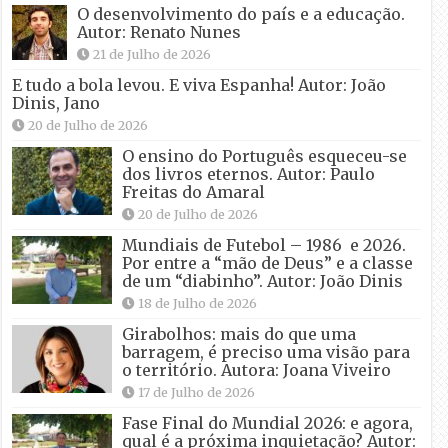
O desenvolvimento do país e a educação.
Autor: Renato Nunes
21 de Julho de 2026
E tudo a bola levou. E viva Espanha! Autor: João
Dinis, Jano
20 de Julho de 2026
O ensino do Português esqueceu-se
dos livros eternos. Autor: Paulo
Freitas do Amaral
20 de Julho de 2026
Mundiais de Futebol – 1986 e 2026.
Por entre a “mão de Deus” e a classe
de um “diabinho”. Autor: João Dinis
18 de Julho de 2026
Girabolhos: mais do que uma
barragem, é preciso uma visão para
o território. Autora: Joana Viveiro
17 de Julho de 2026
Fase Final do Mundial 2026: e agora,
qual é a próxima inquietação? Autor: