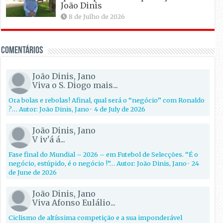
João Dinis
8 de Julho de 2026
Comentários
João Dinis, Jano
Viva o S. Diogo mais...
Ora bolas e rebolas! Afinal, qual será o “negócio” com Ronaldo
?… Autor: João Dinis, Jano
·
4 de July de 2026
João Dinis, Jano
V iv'á á...
Fase final do Mundial – 2026 – em Futebol de Selecções. “É o
negócio, estúpido, é o negócio !”… Autor: João Dinis, Jano
·
24
de June de 2026
João Dinis, Jano
Viva Afonso Eulálio...
Ciclismo de altíssima competição e a sua imponderável