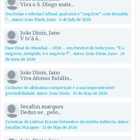
Viva o S. Diogo mais...
Ora bolas e rebolas! Afinal, qual será o “negócio” com Ronaldo
?… Autor: João Dinis, Jano
·
4 de July de 2026
João Dinis, Jano
V iv'á á...
Fase final do Mundial – 2026 – em Futebol de Selecções. “É o
negócio, estúpido, é o negócio !”… Autor: João Dinis, Jano
·
24
de June de 2026
João Dinis, Jano
Viva Afonso Eulálio...
Ciclismo de altíssima competição e a sua imponderável
previsibilidade. Autor: João Dinis
·
15 de May de 2026
Serafim marques
Deduz-se , pelo...
Crónicas de Lisboa: Era um Setembro da minha infância. Autor:
Serafim Marques
·
13 de May de 2026