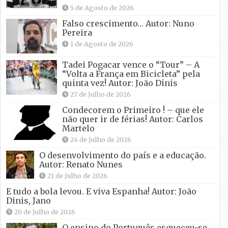
5 de Agosto de 2026
Falso crescimento… Autor: Nuno
Pereira
1 de Agosto de 2026
Tadei Pogacar vence o “Tour” – A
“Volta a França em Bicicleta” pela
quinta vez! Autor: João Dinis
27 de Julho de 2026
Condecorem o Primeiro ! – que ele
não quer ir de férias! Autor: Carlos
Martelo
24 de Julho de 2026
O desenvolvimento do país e a educação.
Autor: Renato Nunes
21 de Julho de 2026
E tudo a bola levou. E viva Espanha! Autor: João
Dinis, Jano
20 de Julho de 2026
O ensino do Português esqueceu-se