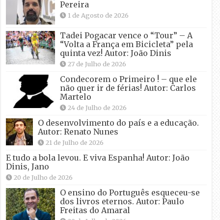
Pereira
1 de Agosto de 2026
Tadei Pogacar vence o “Tour” – A
“Volta a França em Bicicleta” pela
quinta vez! Autor: João Dinis
27 de Julho de 2026
Condecorem o Primeiro ! – que ele
não quer ir de férias! Autor: Carlos
Martelo
24 de Julho de 2026
O desenvolvimento do país e a educação.
Autor: Renato Nunes
21 de Julho de 2026
E tudo a bola levou. E viva Espanha! Autor: João
Dinis, Jano
20 de Julho de 2026
O ensino do Português esqueceu-se
dos livros eternos. Autor: Paulo
Freitas do Amaral