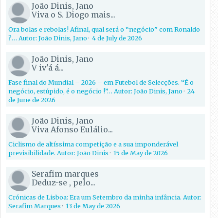
João Dinis, Jano
Viva o S. Diogo mais...
Ora bolas e rebolas! Afinal, qual será o “negócio” com Ronaldo
?… Autor: João Dinis, Jano
·
4 de July de 2026
João Dinis, Jano
V iv'á á...
Fase final do Mundial – 2026 – em Futebol de Selecções. “É o
negócio, estúpido, é o negócio !”… Autor: João Dinis, Jano
·
24
de June de 2026
João Dinis, Jano
Viva Afonso Eulálio...
Ciclismo de altíssima competição e a sua imponderável
previsibilidade. Autor: João Dinis
·
15 de May de 2026
Serafim marques
Deduz-se , pelo...
Crónicas de Lisboa: Era um Setembro da minha infância. Autor:
Serafim Marques
·
13 de May de 2026