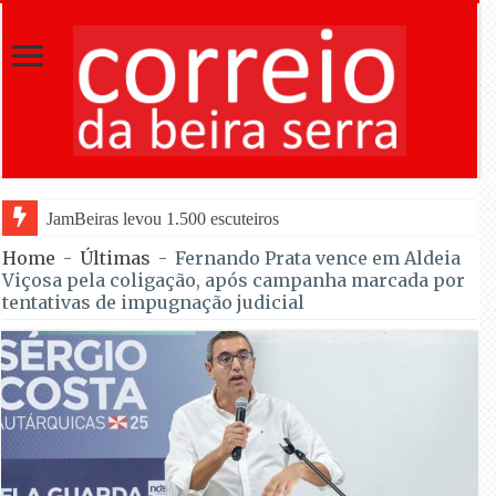
JamBeiras levou 1.500 escuteiros a Oliveira do Hospital e Seia
Home
-
Últimas
-
Fernando Prata vence em Aldeia
Viçosa pela coligação, após campanha marcada por
tentativas de impugnação judicial