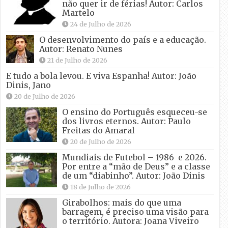
não quer ir de férias! Autor: Carlos
Martelo
24 de Julho de 2026
O desenvolvimento do país e a educação.
Autor: Renato Nunes
21 de Julho de 2026
E tudo a bola levou. E viva Espanha! Autor: João
Dinis, Jano
20 de Julho de 2026
O ensino do Português esqueceu-se
dos livros eternos. Autor: Paulo
Freitas do Amaral
20 de Julho de 2026
Mundiais de Futebol – 1986 e 2026.
Por entre a “mão de Deus” e a classe
de um “diabinho”. Autor: João Dinis
18 de Julho de 2026
Girabolhos: mais do que uma
barragem, é preciso uma visão para
o território. Autora: Joana Viveiro