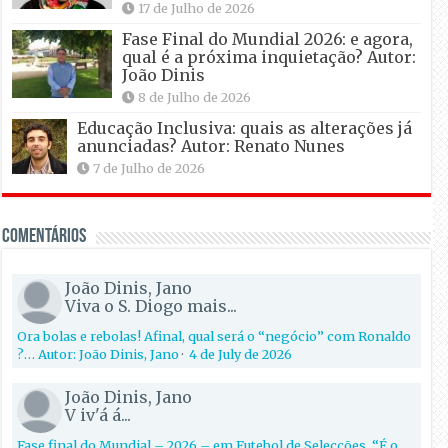
17 de Julho de 2026
Fase Final do Mundial 2026: e agora,
qual é a próxima inquietação? Autor:
João Dinis
8 de Julho de 2026
Educação Inclusiva: quais as alterações já
anunciadas? Autor: Renato Nunes
7 de Julho de 2026
Comentários
João Dinis, Jano
Viva o S. Diogo mais...
Ora bolas e rebolas! Afinal, qual será o “negócio” com Ronaldo
?… Autor: João Dinis, Jano
·
4 de July de 2026
João Dinis, Jano
V iv'á á...
Fase final do Mundial – 2026 – em Futebol de Selecções. “É o