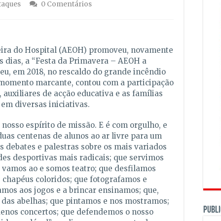
taques
0 Comentários
eira do Hospital (AEOH) promoveu, novamente
s dias, a “Festa da Primavera – AEOH a
eu, em 2018, no rescaldo do grande incêndio
 momento marcante, contou com a participação
 auxiliares de acção educativa e as famílias
em diversas iniciativas.
osso espírito de missão. E é com orgulho, e
uas centenas de alunos ao ar livre para um
s debates e palestras sobre os mais variados
es desportivas mais radicais; que servimos
e vamos ao e somos teatro; que desfilamos
 chapéus coloridos; que fotografamos e
amos aos jogos e a brincar ensinamos; que,
 das abelhas; que pintamos e nos mostramos;
PUBLI
enos concertos; que defendemos o nosso