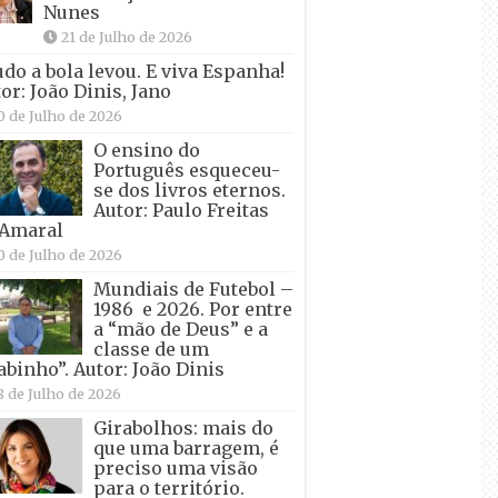
Nunes
21 de Julho de 2026
udo a bola levou. E viva Espanha!
or: João Dinis, Jano
0 de Julho de 2026
O ensino do
Português esqueceu-
se dos livros eternos.
Autor: Paulo Freitas
 Amaral
0 de Julho de 2026
Mundiais de Futebol –
1986 e 2026. Por entre
a “mão de Deus” e a
classe de um
abinho”. Autor: João Dinis
8 de Julho de 2026
Girabolhos: mais do
que uma barragem, é
preciso uma visão
para o território.