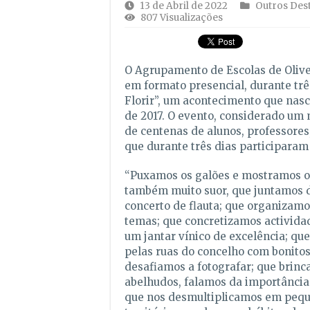
13 de Abril de 2022
Outros Des
807 Visualizações
O Agrupamento de Escolas de Oliv
em formato presencial, durante trê
Florir”, um acontecimento que nasc
de 2017. O evento, considerado um
de centenas de alunos, professores,
que durante três dias participaram 
“Puxamos os galões e mostramos o n
também muito suor, que juntamos d
concerto de flauta; que organizamo
temas; que concretizamos actividad
um jantar vínico de excelência; qu
pelas ruas do concelho com bonitos
desafiamos a fotografar; que brinc
abelhudos, falamos da importância
que nos desmultiplicamos em pequ