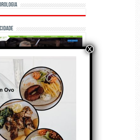
orologia
cidade
X
ÃO E CRÓNICAS
Matraquilhos… Autor:
Fernando Roldão
6 de Agosto de 2026
A marca Sporting em