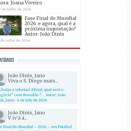
ora: Joana Viveiro
7 de Julho de 2026
Fase Final do Mundial
2026: e agora, qual é a
próxima inquietação?
Autor: João Dinis
 de Julho de 2026
ntários
João Dinis, Jano
Viva o S. Diogo mais...
 bolas e rebolas! Afinal, qual será o
gócio” com Ronaldo ?… Autor: João
is, Jano
·
4 de July de 2026
João Dinis, Jano
V iv'á á...
e final do Mundial – 2026 – em Futebol