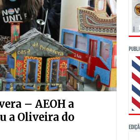
PUBLI
avera – AEOH a
u a Oliveira do
Ediçã