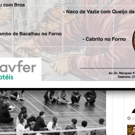
Fre
5
Joã
2
2