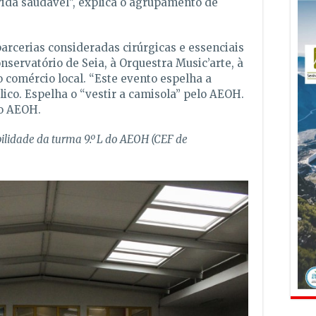
 vida saudável”, explica o agrupamento de
arcerias consideradas cirúrgicas e essenciais
onservatório de Seia, à Orquestra Music’arte, à
o comércio local. “Este evento espelha a
lico. Espelha o “vestir a camisola” pelo AEOH.
do AEOH.
bilidade da turma 9.º L do AEOH
(CEF de