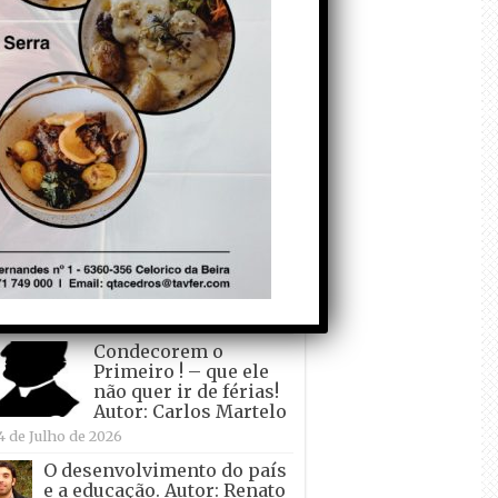
todo o mundo está a
crescer atrás de
Ronaldo. Autor: Paulo
itas do Amaral
 de Agosto de 2026
Falso crescimento…
Autor: Nuno Pereira
1 de Agosto de 2026
Tadei Pogacar vence o
“Tour” – A “Volta a
França em Bicicleta”
pela quinta vez! Autor:
o Dinis
7 de Julho de 2026
Condecorem o
Primeiro ! – que ele
não quer ir de férias!
Autor: Carlos Martelo
4 de Julho de 2026
O desenvolvimento do país
e a educação. Autor: Renato