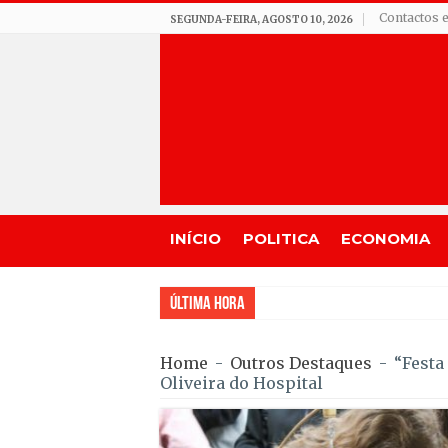
Contactos e
SEGUNDA-FEIRA, AGOSTO 10, 2026
INÍCIO
POLITICA
ECONOMIA
Última Hora
Rafael Barbas foi sétimo na T
Home
-
Outros Destaques
-
“Festa
Oliveira do Hospital