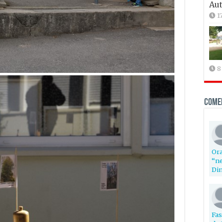
Aut
1
8
Come
Ora
“ne
Din
Fas