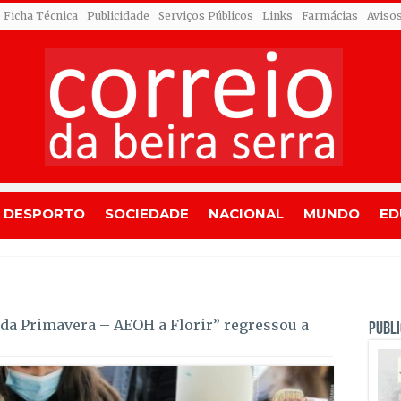
 Ficha Técnica
Publicidade
Serviços Públicos
Links
Farmácias
Aviso
DESPORTO
SOCIEDADE
NACIONAL
MUNDO
ED
orre na estreia pela Tavfe
 da Primavera – AEOH a Florir” regressou a
PUBLI