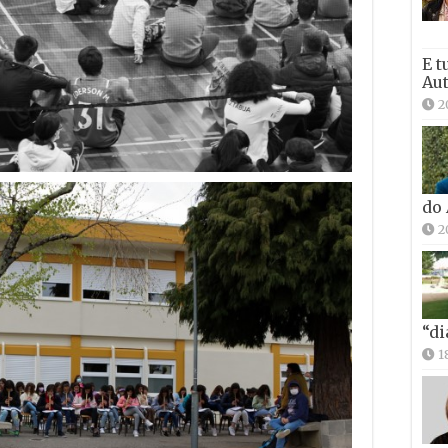
E t
Aut
2
do
2
“di
1