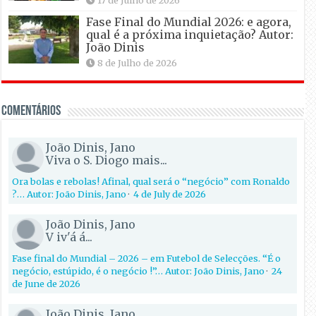
17 de Julho de 2026
Fase Final do Mundial 2026: e agora,
qual é a próxima inquietação? Autor:
João Dinis
8 de Julho de 2026
Comentários
João Dinis, Jano
Viva o S. Diogo mais...
Ora bolas e rebolas! Afinal, qual será o “negócio” com Ronaldo
?… Autor: João Dinis, Jano
·
4 de July de 2026
João Dinis, Jano
V iv'á á...
Fase final do Mundial – 2026 – em Futebol de Selecções. “É o
negócio, estúpido, é o negócio !”… Autor: João Dinis, Jano
·
24
de June de 2026
João Dinis, Jano