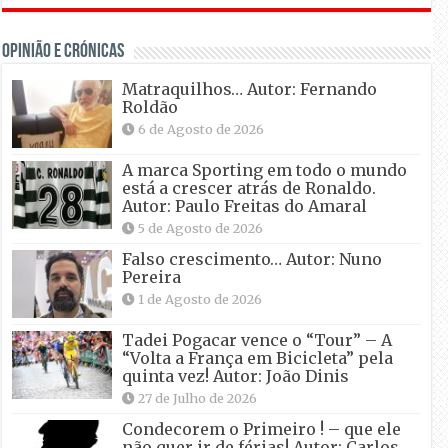
OPINIÃO E CRÓNICAS
Matraquilhos… Autor: Fernando
Roldão
6 de Agosto de 2026
A marca Sporting em todo o mundo
está a crescer atrás de Ronaldo.
Autor: Paulo Freitas do Amaral
5 de Agosto de 2026
Falso crescimento… Autor: Nuno
Pereira
1 de Agosto de 2026
Tadei Pogacar vence o “Tour” – A
“Volta a França em Bicicleta” pela
quinta vez! Autor: João Dinis
27 de Julho de 2026
Condecorem o Primeiro ! – que ele
não quer ir de férias! Autor: Carlos