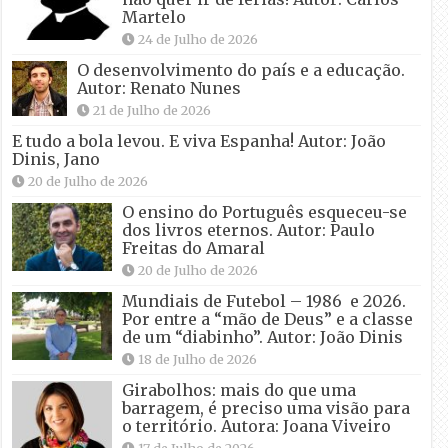
Martelo
24 de Julho de 2026
O desenvolvimento do país e a educação.
Autor: Renato Nunes
21 de Julho de 2026
E tudo a bola levou. E viva Espanha! Autor: João
Dinis, Jano
20 de Julho de 2026
O ensino do Português esqueceu-se
dos livros eternos. Autor: Paulo
Freitas do Amaral
20 de Julho de 2026
Mundiais de Futebol – 1986 e 2026.
Por entre a “mão de Deus” e a classe
de um “diabinho”. Autor: João Dinis
18 de Julho de 2026
Girabolhos: mais do que uma
barragem, é preciso uma visão para
o território. Autora: Joana Viveiro