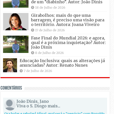
de um “diabinho”. Autor: João Dinis
18 de Julho de 2026
Girabolhos: mais do que uma
barragem, é preciso uma visão para
o território. Autora: Joana Viveiro
17 de Julho de 2026
Fase Final do Mundial 2026: e agora,
qual é a próxima inquietação? Autor:
João Dinis
8 de Julho de 2026
Educação Inclusiva: quais as alterações já
anunciadas? Autor: Renato Nunes
7 de Julho de 2026
Comentários
João Dinis, Jano
Viva o S. Diogo mais...
Ora bolas e rebolas! Afinal, qual será o “negócio” com Ronaldo