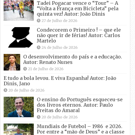
Tadei Pogacar vence o “Tour” – A
“Volta a França em Bicicleta” pela
quinta vez! Autor: João Dinis
27 de Julho de 2026
Condecorem o Primeiro ! – que ele
não quer ir de férias! Autor: Carlos
Martelo
24 de Julho de 2026
O desenvolvimento do país e a educação.
Autor: Renato Nunes
21 de Julho de 2026
E tudo a bola levou. E viva Espanha! Autor: João
Dinis, Jano
20 de Julho de 2026
O ensino do Português esqueceu-se
dos livros eternos. Autor: Paulo
Freitas do Amaral
20 de Julho de 2026
Mundiais de Futebol – 1986 e 2026.
Por entre a “mão de Deus” e a classe