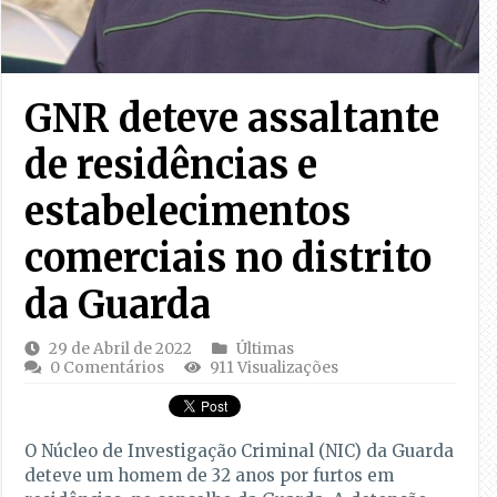
GNR deteve assaltante
de residências e
estabelecimentos
comerciais no distrito
da Guarda
29 de Abril de 2022
Últimas
0 Comentários
911 Visualizações
O Núcleo de Investigação Criminal (NIC) da Guarda
deteve um homem de 32 anos por furtos em