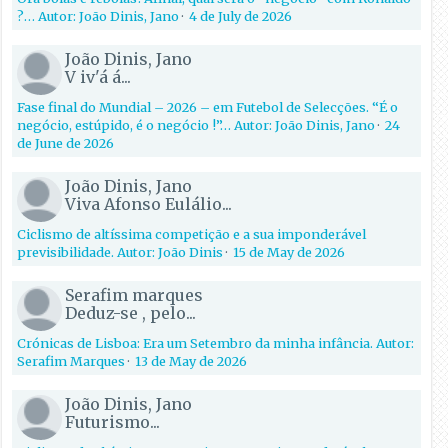
?… Autor: João Dinis, Jano
·
4 de July de 2026
João Dinis, Jano
V iv'á á...
Fase final do Mundial – 2026 – em Futebol de Selecções. “É o
negócio, estúpido, é o negócio !”… Autor: João Dinis, Jano
·
24
de June de 2026
João Dinis, Jano
Viva Afonso Eulálio...
Ciclismo de altíssima competição e a sua imponderável
previsibilidade. Autor: João Dinis
·
15 de May de 2026
Serafim marques
Deduz-se , pelo...
Crónicas de Lisboa: Era um Setembro da minha infância. Autor:
Serafim Marques
·
13 de May de 2026
João Dinis, Jano
Futurismo...