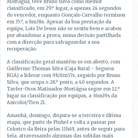
Mortágua, teve Bruno Silva como melhor
classificado, em 29.º lugar, a apenas 24 segundos
do vencedor, enquanto Gonçalo Carvalho terminou
em 35.º, a 8m38s. Apesar da boa prestação da
equipa, Lois De Jesus não se sentiu bem e acabou
por abandonar a prova, numa decisão partilhada
com a direcção para salvaguardar a sua
recuperação.
A classificação geral mantém-se em aberto, com
Guillermo Thomas Silva (Caja Rural – Seguros
RGA) a liderar com 9h31m57s, seguido por Bruno
Silva, que ocupa o 28.º posto, a 40 segundos. A
Tavfer-Ovos Matinados-Mortágua segue em 12.º
lugar na classificação por equipas, a 36m19s da
Anicolor/Tien 21.
Amanhã, domingo, disputa-se a terceira e última
etapa, que parte de Pinhel e volta a passar por
Celorico da Beira pelas 11h49, antes de seguir para
Seia, atravessando algumas das subidas mais