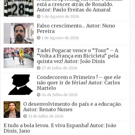
está a crescer atrás de Ronaldo.
Autor: Paulo Freitas do Amaral
5 de Agosto de 2026
Falso crescimento… Autor: Nuno
Pereira
1 de Agosto de 2026
Tadei Pogacar vence o “Tour” – A
“Volta a França em Bicicleta” pela
quinta vez! Autor: João Dinis
27 de Julho de 2026
Condecorem o Primeiro ! – que ele
não quer ir de férias! Autor: Carlos
Martelo
24 de Julho de 2026
O desenvolvimento do país e a educação.
Autor: Renato Nunes
21 de Julho de 2026
E tudo a bola levou. E viva Espanha! Autor: João
Dinis, Jano