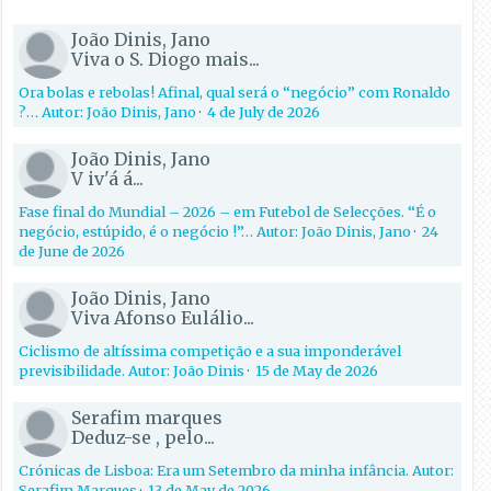
João Dinis, Jano
Viva o S. Diogo mais...
Ora bolas e rebolas! Afinal, qual será o “negócio” com Ronaldo
?… Autor: João Dinis, Jano
·
4 de July de 2026
João Dinis, Jano
V iv'á á...
Fase final do Mundial – 2026 – em Futebol de Selecções. “É o
negócio, estúpido, é o negócio !”… Autor: João Dinis, Jano
·
24
de June de 2026
João Dinis, Jano
Viva Afonso Eulálio...
Ciclismo de altíssima competição e a sua imponderável
previsibilidade. Autor: João Dinis
·
15 de May de 2026
Serafim marques
Deduz-se , pelo...
Crónicas de Lisboa: Era um Setembro da minha infância. Autor:
Serafim Marques
·
13 de May de 2026