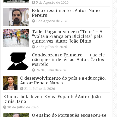
5 de Agosto de 2026
Falso crescimento… Autor: Nuno
Pereira
1 de Agosto de 2026
Tadei Pogacar vence o “Tour” – A
“Volta a França em Bicicleta” pela
quinta vez! Autor: João Dinis
27 de Julho de 2026
Condecorem o Primeiro ! – que ele
não quer ir de férias! Autor: Carlos
Martelo
24 de Julho de 2026
O desenvolvimento do país e a educação.
Autor: Renato Nunes
21 de Julho de 2026
E tudo a bola levou. E viva Espanha! Autor: João
Dinis, Jano
20 de Julho de 2026
O ensino do Português esqueceu-se