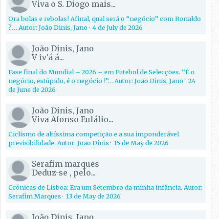
Viva o S. Diogo mais...
Ora bolas e rebolas! Afinal, qual será o “negócio” com Ronaldo
?… Autor: João Dinis, Jano
·
4 de July de 2026
João Dinis, Jano
V iv'á á...
Fase final do Mundial – 2026 – em Futebol de Selecções. “É o
negócio, estúpido, é o negócio !”… Autor: João Dinis, Jano
·
24
de June de 2026
João Dinis, Jano
Viva Afonso Eulálio...
Ciclismo de altíssima competição e a sua imponderável
previsibilidade. Autor: João Dinis
·
15 de May de 2026
Serafim marques
Deduz-se , pelo...
Crónicas de Lisboa: Era um Setembro da minha infância. Autor:
Serafim Marques
·
13 de May de 2026
João Dinis, Jano