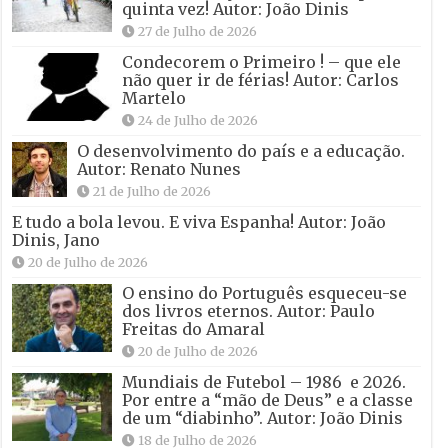
quinta vez! Autor: João Dinis
27 de Julho de 2026
Condecorem o Primeiro ! – que ele
não quer ir de férias! Autor: Carlos
Martelo
24 de Julho de 2026
O desenvolvimento do país e a educação.
Autor: Renato Nunes
21 de Julho de 2026
E tudo a bola levou. E viva Espanha! Autor: João
Dinis, Jano
20 de Julho de 2026
O ensino do Português esqueceu-se
dos livros eternos. Autor: Paulo
Freitas do Amaral
20 de Julho de 2026
Mundiais de Futebol – 1986 e 2026.
Por entre a “mão de Deus” e a classe
de um “diabinho”. Autor: João Dinis
18 de Julho de 2026