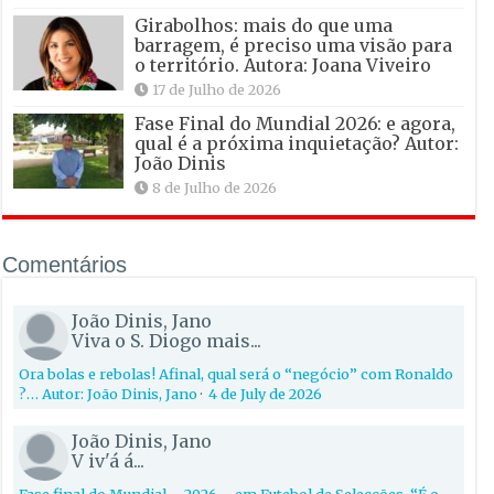
Girabolhos: mais do que uma
barragem, é preciso uma visão para
o território. Autora: Joana Viveiro
17 de Julho de 2026
Fase Final do Mundial 2026: e agora,
qual é a próxima inquietação? Autor:
João Dinis
8 de Julho de 2026
Comentários
João Dinis, Jano
Viva o S. Diogo mais...
Ora bolas e rebolas! Afinal, qual será o “negócio” com Ronaldo
?… Autor: João Dinis, Jano
·
4 de July de 2026
João Dinis, Jano
V iv'á á...
Fase final do Mundial – 2026 – em Futebol de Selecções. “É o