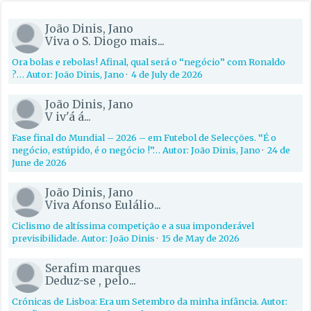
João Dinis, Jano
Viva o S. Diogo mais...
Ora bolas e rebolas! Afinal, qual será o “negócio” com Ronaldo
?… Autor: João Dinis, Jano
·
4 de July de 2026
João Dinis, Jano
V iv'á á...
Fase final do Mundial – 2026 – em Futebol de Selecções. “É o
negócio, estúpido, é o negócio !”… Autor: João Dinis, Jano
·
24 de
June de 2026
João Dinis, Jano
Viva Afonso Eulálio...
Ciclismo de altíssima competição e a sua imponderável
previsibilidade. Autor: João Dinis
·
15 de May de 2026
Serafim marques
Deduz-se , pelo...
Crónicas de Lisboa: Era um Setembro da minha infância. Autor: