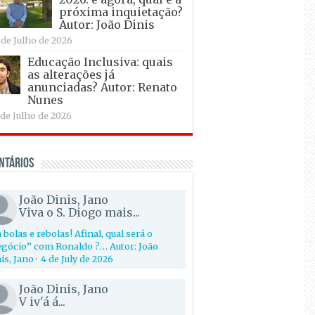
próxima inquietação?
Autor: João Dinis
 de Julho de 2026
Educação Inclusiva: quais
as alterações já
anunciadas? Autor: Renato
Nunes
 de Julho de 2026
ntários
João Dinis, Jano
Viva o S. Diogo mais...
 bolas e rebolas! Afinal, qual será o
gócio” com Ronaldo ?… Autor: João
is, Jano
·
4 de July de 2026
João Dinis, Jano
V iv'á á...