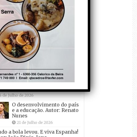
Falso crescimento…
Autor: Nuno Pereira
1 de Agosto de 2026
Tadei Pogacar vence o
“Tour” – A “Volta a
França em Bicicleta”
pela quinta vez! Autor:
o Dinis
7 de Julho de 2026
Condecorem o
Primeiro ! – que ele
não quer ir de férias!
Autor: Carlos Martelo
4 de Julho de 2026
O desenvolvimento do país
e a educação. Autor: Renato
Nunes
21 de Julho de 2026
udo a bola levou. E viva Espanha!