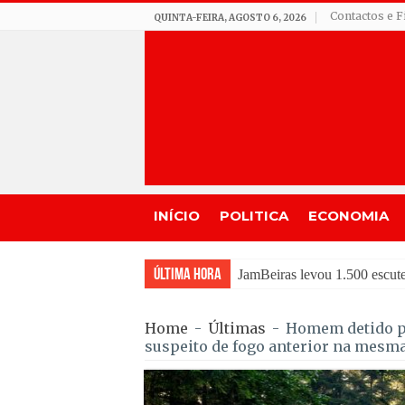
Contactos e F
QUINTA-FEIRA, AGOSTO 6, 2026
INÍCIO
POLITICA
ECONOMIA
Última Hora
Tradição do “Solteiros vs C
Home
-
Últimas
-
Homem detido po
suspeito de fogo anterior na mesm