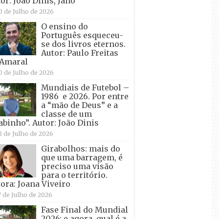
or: João Dinis, Jano
0 de Julho de 2026
O ensino do
Português esqueceu-
se dos livros eternos.
Autor: Paulo Freitas
 Amaral
0 de Julho de 2026
Mundiais de Futebol –
1986 e 2026. Por entre
a “mão de Deus” e a
classe de um
abinho”. Autor: João Dinis
8 de Julho de 2026
Girabolhos: mais do
que uma barragem, é
preciso uma visão
para o território.
ora: Joana Viveiro
7 de Julho de 2026
Fase Final do Mundial
2026: e agora, qual é a