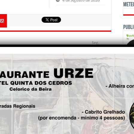
4 de Agosto de 2026
Mete
is!
Publi
Seg.
Jovem de 21 anos morre
afogado em piscina privada
na localidade de Barrosa,
Tábua
OPINI
Fre
5