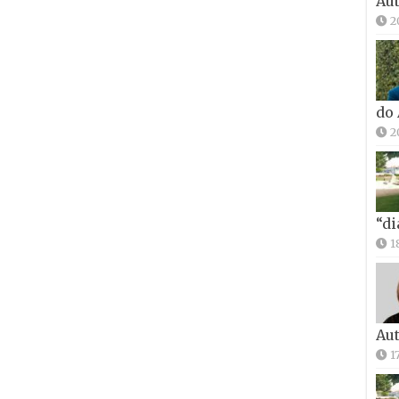
Aut
2
do
2
“di
1
Aut
1