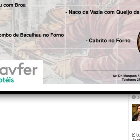
Joã
2
2
E t