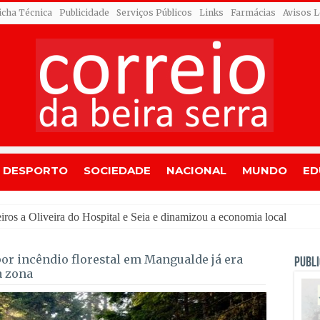
icha Técnica
Publicidade
Serviços Públicos
Links
Farmácias
Avisos L
DESPORTO
SOCIEDADE
NACIONAL
MUNDO
ED
r incêndio florestal em Mangualde já era
PUBLI
a zona