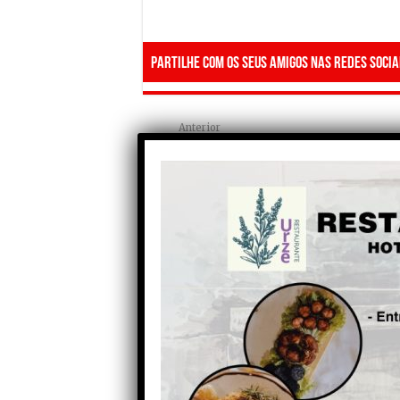
Partilhe com os seus amigos nas redes socia
Anterior
Gonçalo Henriques corre
“em casa” no Rali de Portugal
com foco na evolução e olhos
no futuro