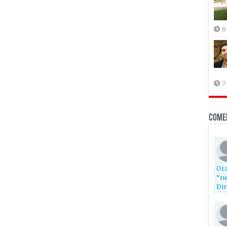
8
7
Come
Ora
“ne
Din