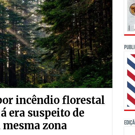
PUBLI
r incêndio florestal
 era suspeito de
na mesma zona
Ediçã