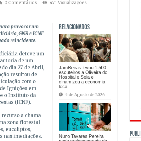
0 Comentários
471 Visualizações
o para provocar um
Relacionados
udiciária, GNR e ICNF
gado reincidente.
udiciária deteve um
autoria de um
do dia 27 de Abril,
JamBeiras levou 1.500
escuteiros a Oliveira do
ção resultou de
Hospital e Seia e
iculação com o
dinamizou a economia
local
 de Ignições em
5 de Agosto de 2026
 o Instituto da
estas (ICNF).
m recurso a chama
ma zona florestal
, eucaliptos,
PUBLI
es nas imediações.
Nuno Tavares Pereira
pede prolongamento do