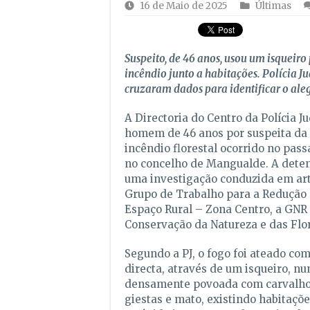
16 de Maio de 2025
Últimas
Suspeito, de 46 anos, usou um isqueir
incêndio junto a habitações. Polícia J
cruzaram dados para identificar o ale
A Directoria do Centro da Polícia J
homem de 46 anos por suspeita da 
incêndio florestal ocorrido no passa
no concelho de Mangualde. A deten
uma investigação conduzida em art
Grupo de Trabalho para a Redução
Espaço Rural – Zona Centro, a GNR e
Conservação da Natureza e das Flor
Segundo a PJ, o fogo foi ateado co
directa, através de um isqueiro, nu
densamente povoada com carvalhos
giestas e mato, existindo habitaçõ