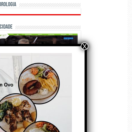
orologia
cidade
X
ÃO E CRÓNICAS
A marca Sporting em
todo o mundo está a
crescer atrás de
Ronaldo. Autor: Paulo
itas do Amaral
 de Agosto de 2026