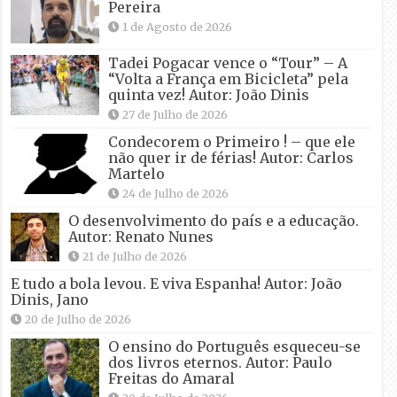
Pereira
1 de Agosto de 2026
Tadei Pogacar vence o “Tour” – A
“Volta a França em Bicicleta” pela
quinta vez! Autor: João Dinis
27 de Julho de 2026
Condecorem o Primeiro ! – que ele
não quer ir de férias! Autor: Carlos
Martelo
24 de Julho de 2026
O desenvolvimento do país e a educação.
Autor: Renato Nunes
21 de Julho de 2026
E tudo a bola levou. E viva Espanha! Autor: João
Dinis, Jano
20 de Julho de 2026
O ensino do Português esqueceu-se
dos livros eternos. Autor: Paulo
Freitas do Amaral