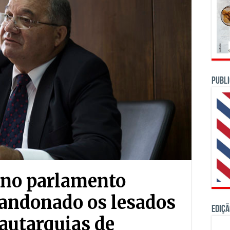
PUBLI
no parlamento
bandonado os lesados
Ediçã
 autarquias de