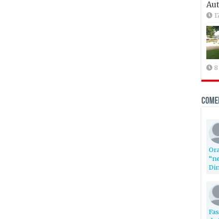
Aut
1
8
Come
Ora
“ne
Din
Fas