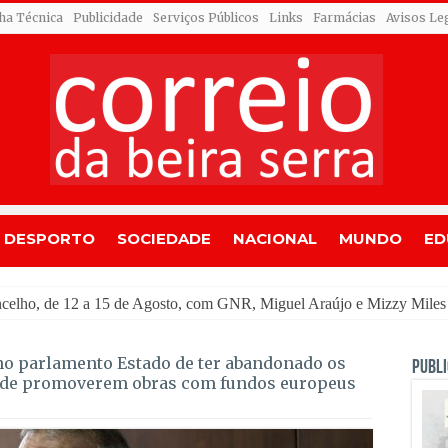
cha Técnica
Publicidade
Serviços Públicos
Links
Farmácias
Avisos Le
DESPORTO
SOCIEDADE
NACIONAL
MUNDO
ED
u a
o parlamento Estado de ter abandonado os
PUBLI
s de promoverem obras com fundos europeus