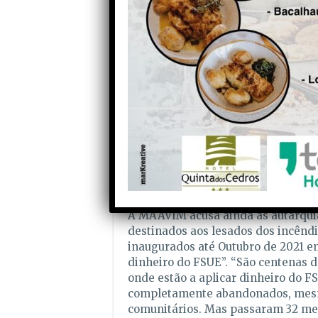
chumbou os seus processos, enquan
não existiam; E se a desculpa é a l
construídas exactamente com os m
para reprovar quem ficou sem nada
milhões de euros
em contratação de empresas de fisc
nunca forma construídas…”, frisou,
ficaram com a reconstrução a seu 
por terem sido consideradas ilegíve
degradadas “pela má construção e m
empresas dos concursos/adjudicaç
.
A MAAVIM acusa ainda as autarquia
destinados aos lesados dos incêndi
inaugurados até Outubro de 2021 e
dinheiro do FSUE”. “São centenas d
onde estão a aplicar dinheiro do FS
completamente abandonados, mesmo
comunitários. Mas passaram 32 me