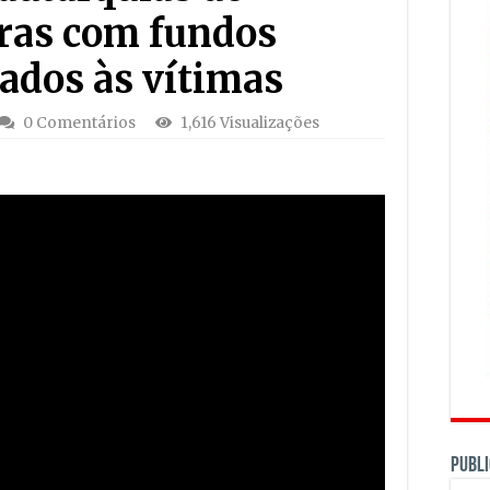
ras com fundos
ados às vítimas
0 Comentários
1,616 Visualizações
PUBLI