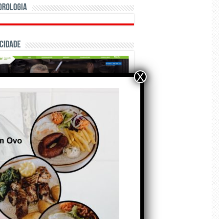
orologia
cidade
X
ÃO E CRÓNICAS
Matraquilhos… Autor:
Fernando Roldão
6 de Agosto de 2026
A marca Sporting em