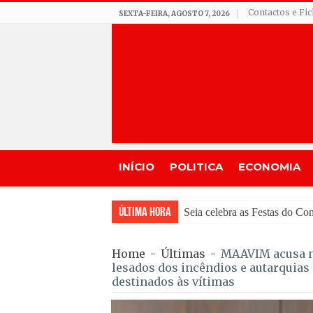
Contactos e Fi
SEXTA-FEIRA, AGOSTO 7, 2026
INÍCIO
POLITICA
ECONOMIA
Última Hora
GNR de Gouveia desmantelo
Home
-
Últimas
-
MAAVIM acusa n
lesados dos incêndios e autarquia
destinados às vítimas