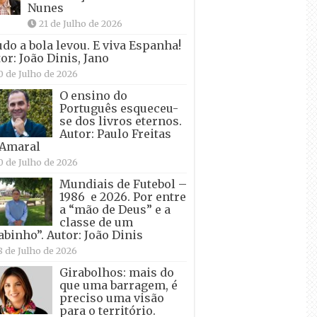
Nunes
21 de Julho de 2026
udo a bola levou. E viva Espanha!
or: João Dinis, Jano
0 de Julho de 2026
O ensino do
Português esqueceu-
se dos livros eternos.
Autor: Paulo Freitas
 Amaral
0 de Julho de 2026
Mundiais de Futebol –
1986 e 2026. Por entre
a “mão de Deus” e a
classe de um
abinho”. Autor: João Dinis
8 de Julho de 2026
Girabolhos: mais do
que uma barragem, é
preciso uma visão
para o território.