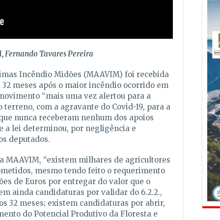
, Fernando Tavares Pereira
timas Incêndio Midões (MAAVIM) foi recebida
 32 meses após o maior incêndio ocorrido em
O movimento “mais uma vez alertou para a
o terreno, com a agravante do Covid-19, para a
s que nunca receberam nenhum dos apoios
 a lei determinou, por negligência e
os deputados.
 a MAAVIM, “existem milhares de agricultores
ometidos, mesmo tendo feito o requerimento
es de Euros por entregar do valor que o
m ainda candidaturas por validar do 6.2.2.,
s 32 meses; existem candidaturas por abrir,
ento do Potencial Produtivo da Floresta e