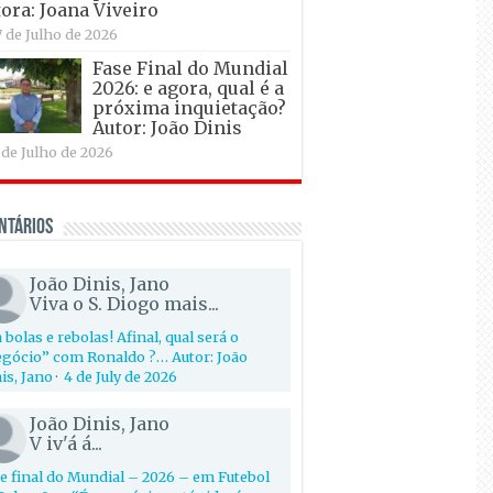
ora: Joana Viveiro
7 de Julho de 2026
Fase Final do Mundial
2026: e agora, qual é a
próxima inquietação?
Autor: João Dinis
 de Julho de 2026
ntários
João Dinis, Jano
Viva o S. Diogo mais...
 bolas e rebolas! Afinal, qual será o
gócio” com Ronaldo ?… Autor: João
is, Jano
·
4 de July de 2026
João Dinis, Jano
V iv'á á...
e final do Mundial – 2026 – em Futebol