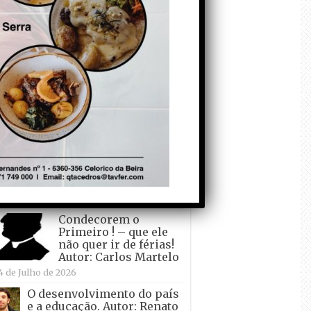
todo o mundo está a
crescer atrás de
Ronaldo. Autor: Paulo
itas do Amaral
 de Agosto de 2026
Falso crescimento…
Autor: Nuno Pereira
1 de Agosto de 2026
Tadei Pogacar vence o
“Tour” – A “Volta a
França em Bicicleta”
pela quinta vez! Autor:
o Dinis
7 de Julho de 2026
Condecorem o
Primeiro ! – que ele
não quer ir de férias!
Autor: Carlos Martelo
4 de Julho de 2026
O desenvolvimento do país
e a educação. Autor: Renato