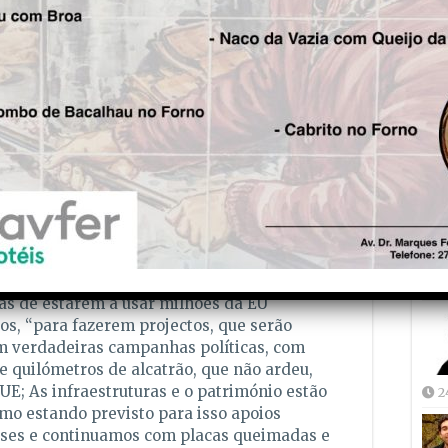
to outros têm habitações onde anteriormente
egalização, então como foram outras
Fre
esmos problemas, utilizando como desculpa
5
, a legalização? Mas foram gastos mais de 2
alização, para fiscalizar habitações que
 sublinhando ainda que existem famílias que
cargo e não recebem algumas das despesas
is e que muitas das casas estão já
ateriais de pouco qualidade, utilizados pelas
ões da CCDR-C”.
Joã
2
s de estarem a usar milhões da EU
os, “para fazerem projectos, que serão
m verdadeiras campanhas políticas, com
e quilómetros de alcatrão, que não ardeu,
UE; As infraestruturas e o património estão
2
 estando previsto para isso apoios
ses e continuamos com placas queimadas e