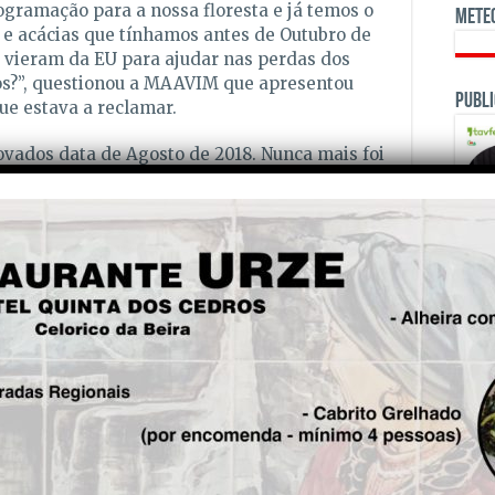
ogramação para a nossa floresta e já temos o
Mete
 e acácias que tínhamos antes de Outubro de
s vieram da EU para ajudar nas perdas dos
dos?”, questionou a MAAVIM que apresentou
Publi
ue estava a reclamar.
rovados data de Agosto de 2018. Nunca mais foi
zonas afectadas dos incêndios e sem nada
a listagem do Vitis para os Incêndios; Muitos
queijo feito na região é feito com leite vindo
abandonada, sem investimento, limpeza e sem a
os planos de protecção da população
 que não deixou passar em claro o
OPINI
itação.
 das candidaturas aprovadas na área da
pagar. Onde estão os milhões do Feder?
 com perdas, que foram chumbadas; Estão
 em Outubro de 2017 perderam tudo e a CCDRC