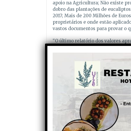
apoio na Agricultura; Não existe pr
dobro das plantações de eucaliptos
2017; Mais de 200 Milhões de Euro
proprietários e onde estão aplica
vastos documentos para provar o q
“O último relatório dos valores ap
actualizado e tem valores
aprovadas para empresas fora das 
atingido pelos incêndios, conforme 
abandonaram a pastorícia e agora o 
de outros países; A Floresta está 
anunciada reforma cadastral, nem 
aplicados”, continuou o movimento
Planeamento, Infraestruturas e Hab
“Ainda, não se sabe o que foi pago
Industria, desde 30 de Outubro de
2019, nem muito menos o que falta 
Existem candidaturas de empresas
mais de mil pessoas sem casa, que