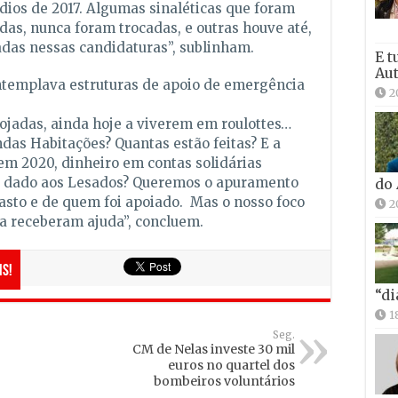
ndios de 2017. Algumas sinaléticas que foram
das, nunca foram trocadas, e outras houve até,
adas nessas candidaturas”, sublinham.
E t
Aut
ontemplava estruturas de apoio de emergência
2
ojadas, ainda hoje a viverem em roulottes…
das Habitações? Quantas estão feitas? E a
em 2020, dinheiro em contas solidárias
foi dado aos Lesados? Queremos o apuramento
do
asto e de quem foi apoiado. Mas o nosso foco
2
a receberam ajuda”, concluem.
is!
“di
1
Seg.
CM de Nelas investe 30 mil
euros no quartel dos
bombeiros voluntários