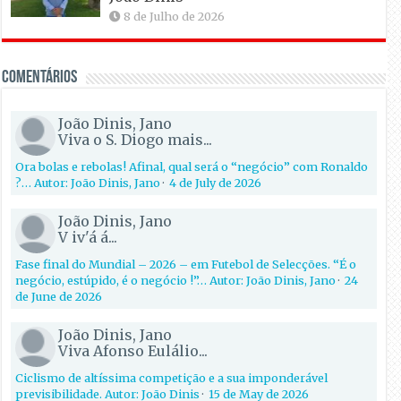
8 de Julho de 2026
Comentários
João Dinis, Jano
Viva o S. Diogo mais...
Ora bolas e rebolas! Afinal, qual será o “negócio” com Ronaldo
?… Autor: João Dinis, Jano
·
4 de July de 2026
João Dinis, Jano
V iv'á á...
Fase final do Mundial – 2026 – em Futebol de Selecções. “É o
negócio, estúpido, é o negócio !”… Autor: João Dinis, Jano
·
24
de June de 2026
João Dinis, Jano
Viva Afonso Eulálio...
Ciclismo de altíssima competição e a sua imponderável
previsibilidade. Autor: João Dinis
·
15 de May de 2026