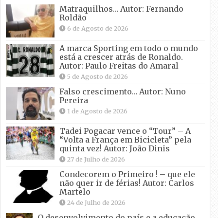
Matraquilhos… Autor: Fernando
Roldão
6 de Agosto de 2026
A marca Sporting em todo o mundo
está a crescer atrás de Ronaldo.
Autor: Paulo Freitas do Amaral
5 de Agosto de 2026
Falso crescimento… Autor: Nuno
Pereira
1 de Agosto de 2026
Tadei Pogacar vence o “Tour” – A
“Volta a França em Bicicleta” pela
quinta vez! Autor: João Dinis
27 de Julho de 2026
Condecorem o Primeiro ! – que ele
não quer ir de férias! Autor: Carlos
Martelo
24 de Julho de 2026
O desenvolvimento do país e a educação.