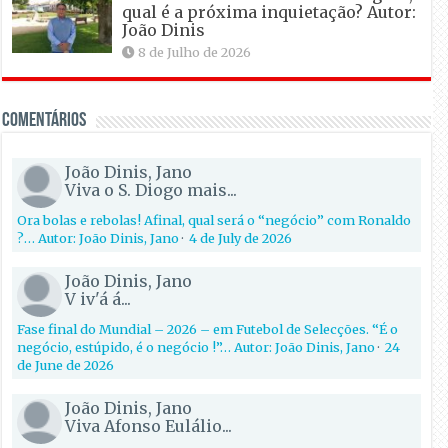
qual é a próxima inquietação? Autor:
João Dinis
8 de Julho de 2026
Comentários
João Dinis, Jano
Viva o S. Diogo mais...
Ora bolas e rebolas! Afinal, qual será o “negócio” com Ronaldo
?… Autor: João Dinis, Jano
·
4 de July de 2026
João Dinis, Jano
V iv'á á...
Fase final do Mundial – 2026 – em Futebol de Selecções. “É o
negócio, estúpido, é o negócio !”… Autor: João Dinis, Jano
·
24
de June de 2026
João Dinis, Jano
Viva Afonso Eulálio...