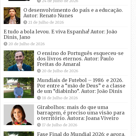
24 de Julho de 2026
O desenvolvimento do país e a educação.
Autor: Renato Nunes
21 de Julho de 2026
E tudo a bola levou. E viva Espanha! Autor: João
Dinis, Jano
20 de Julho de 2026
O ensino do Português esqueceu-se
dos livros eternos. Autor: Paulo
Freitas do Amaral
20 de Julho de 2026
Mundiais de Futebol – 1986 e 2026.
Por entre a “mão de Deus” e a classe
de um “diabinho”. Autor: João Dinis
18 de Julho de 2026
Girabolhos: mais do que uma
barragem, é preciso uma visão para
o território. Autora: Joana Viveiro
17 de Julho de 2026
Fase Final do Mundial 2026: e agora,