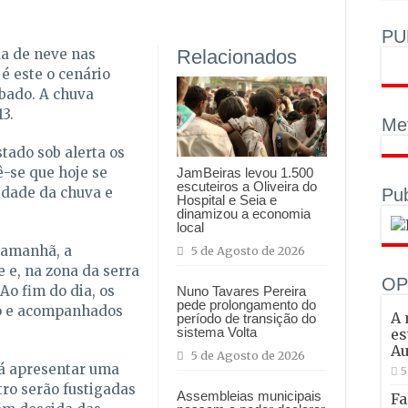
PU
da de neve nas
Relacionados
 é este o cenário
ábado. A chuva
3.
Met
tado sob alerta os
ê-se que hoje se
JamBeiras levou 1.500
escuteiros a Oliveira do
idade da chuva e
Pub
Hospital e Seia e
dinamizou a economia
local
, amanhã, a
5 de Agosto de 2026
e e, na zona da serra
OP
Ao fim do dia, os
Nuno Tavares Pereira
pede prolongamento do
zo e acompanhados
A 
período de transição do
sistema Volta
es
Au
5 de Agosto de 2026
erá apresentar uma
5
tro serão fustigadas
Assembleias municipais
Fa