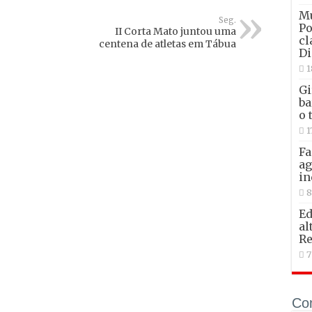
Mu
Seg.
Po
II Corta Mato juntou uma
cl
centena de atletas em Tábua
Di
1
Gi
ba
o 
1
Fa
ag
in
8
Ed
al
Re
7
Co