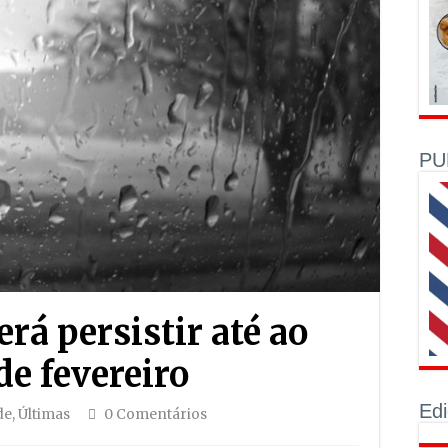
PU
á persistir até ao
de fevereiro
Ed
de
,
Últimas
0 Comentários