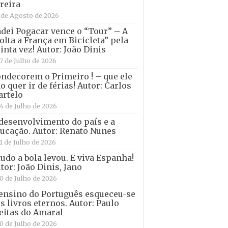
reira
 de Agosto de 2026
dei Pogacar vence o “Tour” – A
olta a França em Bicicleta” pela
inta vez! Autor: João Dinis
7 de Julho de 2026
ndecorem o Primeiro ! – que ele
o quer ir de férias! Autor: Carlos
rtelo
4 de Julho de 2026
desenvolvimento do país e a
ucação. Autor: Renato Nunes
1 de Julho de 2026
tudo a bola levou. E viva Espanha!
tor: João Dinis, Jano
0 de Julho de 2026
ensino do Português esqueceu-se
s livros eternos. Autor: Paulo
eitas do Amaral
0 de Julho de 2026