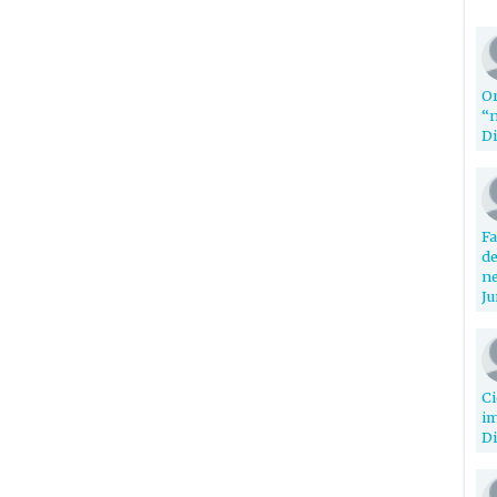
Or
“n
Di
Fa
de
ne
Ju
Ci
im
Di