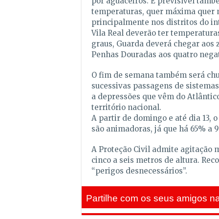
por aguaceiros. É previsível tam
temperaturas, quer máxima quer 
principalmente nos distritos do in
Vila Real deverão ter temperaturas
graus, Guarda deverá chegar aos z
Penhas Douradas aos quatro negat
O fim de semana também será chu
sucessivas passagens de sistemas
a depressões que vêm do Atlântic
território nacional.
A partir de domingo e até dia 13,
são animadoras, já que há 65% a 9
A Proteção Civil admite agitação 
cinco a seis metros de altura. R
“perigos desnecessários”.
Partilhe com os seus amigos na