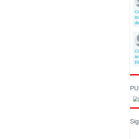
Cr
mi
de
Ci
im
Di
PU
Si