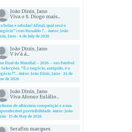
João Dinis, Jano
Viva o S. Diogo mais...
a bolas e rebolas! Afinal, qual será o
egócio” com Ronaldo ?… Autor: João
nis, Jano
·
4 de July de 2026
João Dinis, Jano
V iv'á á...
se final do Mundial – 2026 – em Futebol
 Selecções. “É o negócio, estúpido, é o
gócio !”… Autor: João Dinis, Jano
·
24 de
ne de 2026
João Dinis, Jano
Viva Afonso Eulálio...
clismo de altíssima competição e a sua
ponderável previsibilidade. Autor: João
nis
·
15 de May de 2026
Serafim marques