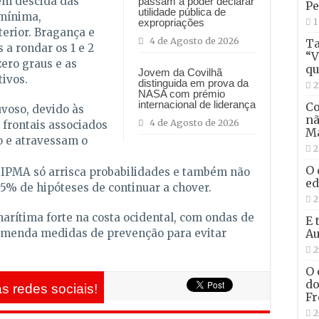
bém descida das
passam a poder declarar
Pe
utilidade pública de
mínima,
1
expropriações
terior. Bragança e
4 de Agosto de 2026
Ta
 a rondar os 1 e 2
“V
ero graus e as
qu
Jovem da Covilhã
ivos.
distinguida em prova da
2
NASA com prémio
internacional de liderança
Co
voso, devido às
nã
4 de Agosto de 2026
 frontais associados
Ma
o e atravessam o
2
O 
 o IPMA só arrisca probabilidades e também não
ed
5% de hipóteses de continuar a chover.
2
marítima forte na costa ocidental, com ondas de
E 
ecomenda medidas de prevenção para evitar
Au
2
O 
do
s redes sociais!
Fr
2