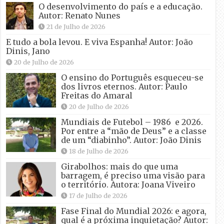
O desenvolvimento do país e a educação.
Autor: Renato Nunes
21 de Julho de 2026
E tudo a bola levou. E viva Espanha! Autor: João
Dinis, Jano
20 de Julho de 2026
O ensino do Português esqueceu-se
dos livros eternos. Autor: Paulo
Freitas do Amaral
20 de Julho de 2026
Mundiais de Futebol – 1986 e 2026.
Por entre a “mão de Deus” e a classe
de um “diabinho”. Autor: João Dinis
18 de Julho de 2026
Girabolhos: mais do que uma
barragem, é preciso uma visão para
o território. Autora: Joana Viveiro
17 de Julho de 2026
Fase Final do Mundial 2026: e agora,
qual é a próxima inquietação? Autor: