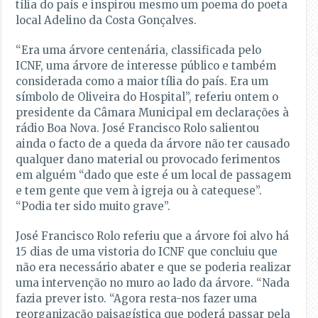
tília do país e inspirou mesmo um poema do poeta
local Adelino da Costa Gonçalves.
“Era uma árvore centenária, classificada pelo
ICNF, uma árvore de interesse público e também
considerada como a maior tília do país. Era um
símbolo de Oliveira do Hospital”, referiu ontem o
presidente da Câmara Municipal em declarações à
rádio Boa Nova. José Francisco Rolo salientou
ainda o facto de a queda da árvore não ter causado
qualquer dano material ou provocado ferimentos
em alguém “dado que este é um local de passagem
e tem gente que vem à igreja ou à catequese”.
“Podia ter sido muito grave”.
José Francisco Rolo referiu que a árvore foi alvo há
15 dias de uma vistoria do ICNF que concluiu que
não era necessário abater e que se poderia realizar
uma intervenção no muro ao lado da árvore. “Nada
fazia prever isto. “Agora resta-nos fazer uma
reorganização paisagística que poderá passar pela