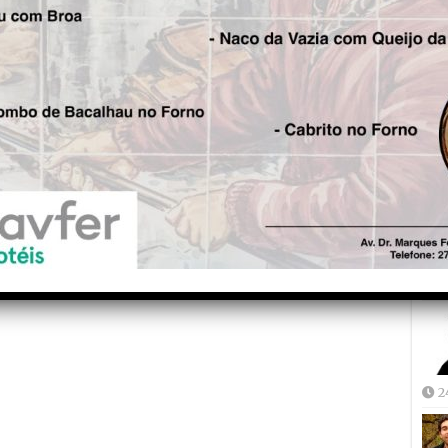
Fre
5
Joã
2
2