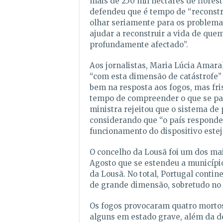
mais de 250 mil hectares de florest
defendeu que é tempo de “reconstru
olhar seriamente para os problem
ajudar a reconstruir a vida de quem
profundamente afectado”.
Aos jornalistas, Maria Lúcia Amar
“com esta dimensão de catástrofe”
bem na resposta aos fogos, mas fri
tempo de compreender o que se pas
ministra rejeitou que o sistema de 
considerando que “o país respondeu”
funcionamento do dispositivo este
O concelho da Lousã foi um dos mai
Agosto que se estendeu a município
da Lousã. No total, Portugal contin
de grande dimensão, sobretudo no 
Os fogos provocaram quatro mortos,
alguns em estado grave, além da de