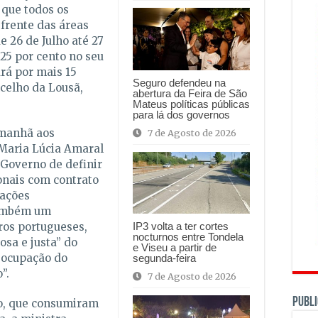
 que todos os
frente das áreas
 26 de Julho até 27
25 por cento no seu
rá por mais 15
Seguro defendeu na
ncelho da Lousã,
abertura da Feira de São
Mateus políticas públicas
para lá dos governos
 manhã aos
7 de Agosto de 2026
 Maria Lúcia Amaral
Governo de definir
ionais com contrato
iações
também um
ros portugueses,
IP3 volta a ter cortes
nocturnos entre Tondela
osa e justa” do
e Viseu a partir de
eocupação do
segunda-feira
”.
7 de Agosto de 2026
PUBLI
to, que consumiram