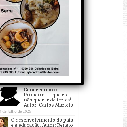
todo o mundo está a
crescer atrás de
Ronaldo. Autor: Paulo
itas do Amaral
 de Agosto de 2026
Falso crescimento…
Autor: Nuno Pereira
1 de Agosto de 2026
Tadei Pogacar vence o
“Tour” – A “Volta a
França em Bicicleta”
pela quinta vez! Autor:
o Dinis
7 de Julho de 2026
Condecorem o
Primeiro ! – que ele
não quer ir de férias!
Autor: Carlos Martelo
4 de Julho de 2026
O desenvolvimento do país
e a educação. Autor: Renato