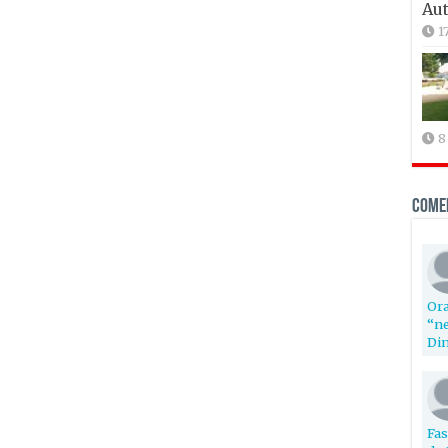
Aut
1
8
Come
Ora
“ne
Din
Fas