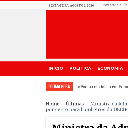
Contactos e Fi
SEXTA-FEIRA, AGOSTO 7, 2026
INÍCIO
POLITICA
ECONOMIA
Última Hora
Seguro defendeu na abertura
Home
-
Últimas
-
Ministra da Adm
por cento para bombeiros do DECIR 