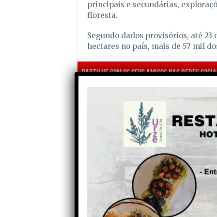
principais e secundárias, exploraçõ
floresta.
Segundo dados provisórios, até 23 
hectares no país, mais de 57 mil d
Partilhe com os seus amigos nas redes socia
Anterior
PSD de Oliveira do Hospital
apresenta candidatos às
autárquicas no próximo
domingo