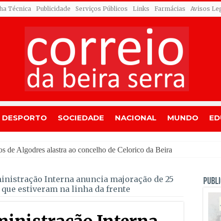
cha Técnica
Publicidade
Serviços Públicos
Links
Farmácias
Avisos Le
DESPORTO
SOCIEDADE
NACIONAL
MUNDO
ED
inistração Interna anuncia majoração de 25
PUBLI
que estiveram na linha da frente