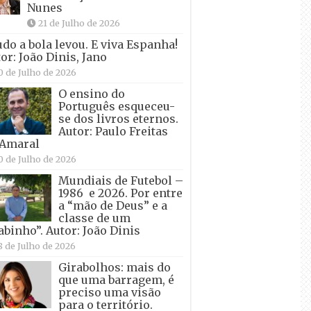
Nunes
21 de Julho de 2026
udo a bola levou. E viva Espanha!
or: João Dinis, Jano
0 de Julho de 2026
O ensino do
Português esqueceu-
se dos livros eternos.
Autor: Paulo Freitas
 Amaral
0 de Julho de 2026
Mundiais de Futebol –
1986 e 2026. Por entre
a “mão de Deus” e a
classe de um
abinho”. Autor: João Dinis
8 de Julho de 2026
Girabolhos: mais do
que uma barragem, é
preciso uma visão
para o território.