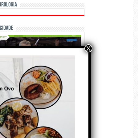
orologia
cidade
X
ÃO E CRÓNICAS
Matraquilhos… Autor:
Fernando Roldão
6 de Agosto de 2026
A marca Sporting em