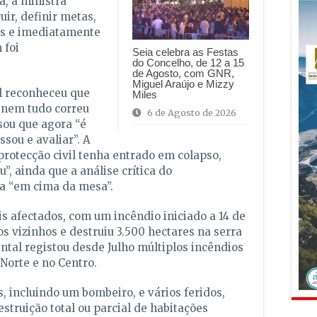
a, a ministra
ir, definir metas,
as e imediatamente
 foi
Seia celebra as Festas
do Concelho, de 12 a 15
de Agosto, com GNR,
Miguel Araújo e Mizzy
al reconheceu que
Miles
 nem tudo correu
6 de Agosto de 2026
sou que agora “é
sou e avaliar”. A
protecção civil tenha entrado em colapso,
, ainda que a análise crítica do
ja “em cima da mesa”.
s afectados, com um incêndio iniciado a 14 de
s vizinhos e destruiu 3.500 hectares na serra
ental registou desde Julho múltiplos incêndios
Norte e no Centro.
 incluindo um bombeiro, e vários feridos,
struição total ou parcial de habitações