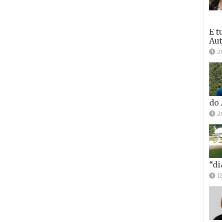
E t
Aut
2
do
2
“di
1