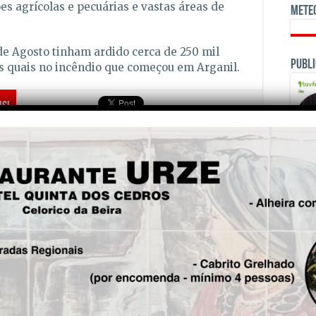
es agrícolas e pecuárias e vastas áreas de
Mete
de Agosto tinham ardido cerca de 250 mil
Publi
os quais no incêndio que começou em Arganil.
is!
Seg.
Câmara de Oliveira do
Hospital aprova redução do
IMI para 2026
OPINI