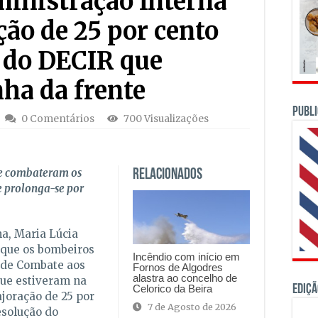
inistração Interna
ão de 25 por cento
 do DECIR que
nha da frente
PUBLI
0 Comentários
700 Visualizações
ue combateram os
Relacionados
 e prolonga-se por
a, Maria Lúcia
 que os bombeiros
Incêndio com início em
l de Combate aos
Fornos de Algodres
alastra ao concelho de
que estiveram na
Ediçã
Celorico da Beira
joração de 25 por
7 de Agosto de 2026
esolução do