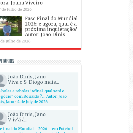
ora: Joana Viveiro
7 de Julho de 2026
Fase Final do Mundial
2026: e agora, qual é a
próxima inquietação?
Autor: João Dinis
 de Julho de 2026
ntários
João Dinis, Jano
Viva o S. Diogo mais...
 bolas e rebolas! Afinal, qual será o
gócio” com Ronaldo ?… Autor: João
is, Jano
·
4 de July de 2026
João Dinis, Jano
V iv'á á...
e final do Mundial – 2026 – em Futebol