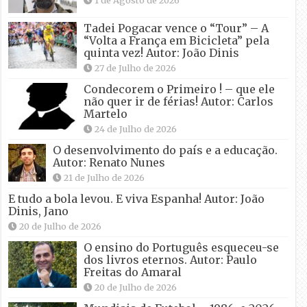
Tadei Pogacar vence o “Tour” – A
“Volta a França em Bicicleta” pela
quinta vez! Autor: João Dinis
27 de Julho de 2026
Condecorem o Primeiro ! – que ele
não quer ir de férias! Autor: Carlos
Martelo
24 de Julho de 2026
O desenvolvimento do país e a educação.
Autor: Renato Nunes
21 de Julho de 2026
E tudo a bola levou. E viva Espanha! Autor: João
Dinis, Jano
20 de Julho de 2026
O ensino do Português esqueceu-se
dos livros eternos. Autor: Paulo
Freitas do Amaral
20 de Julho de 2026