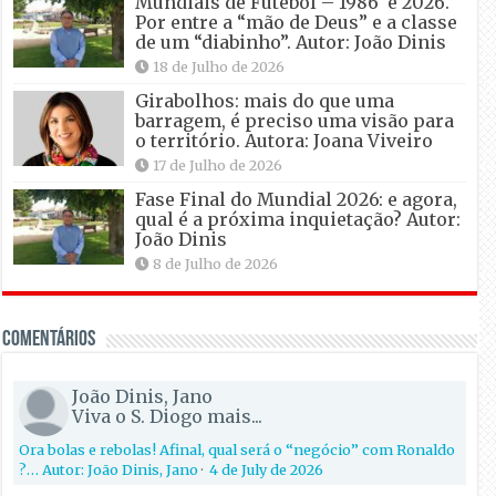
Mundiais de Futebol – 1986 e 2026.
Por entre a “mão de Deus” e a classe
de um “diabinho”. Autor: João Dinis
18 de Julho de 2026
Girabolhos: mais do que uma
barragem, é preciso uma visão para
o território. Autora: Joana Viveiro
17 de Julho de 2026
Fase Final do Mundial 2026: e agora,
qual é a próxima inquietação? Autor:
João Dinis
8 de Julho de 2026
Comentários
João Dinis, Jano
Viva o S. Diogo mais...
Ora bolas e rebolas! Afinal, qual será o “negócio” com Ronaldo
?… Autor: João Dinis, Jano
·
4 de July de 2026