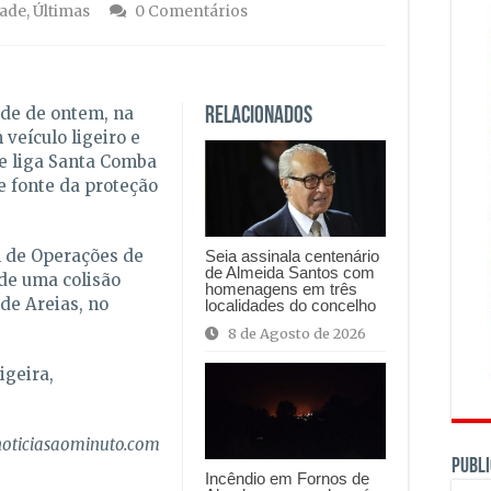
ade
,
Últimas
0 Comentários
rde de ontem, na
Relacionados
veículo ligeiro e
e liga Santa Comba
se fonte da proteção
l de Operações de
Seia assinala centenário
de Almeida Santos com
 de uma colisão
homenagens em três
 de Areias, no
localidades do concelho
8 de Agosto de 2026
igeira,
noticiasaominuto.com
PUBLI
Incêndio em Fornos de