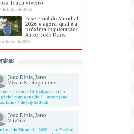
ora: Joana Viveiro
7 de Julho de 2026
Fase Final do Mundial
2026: e agora, qual é a
próxima inquietação?
Autor: João Dinis
 de Julho de 2026
ntários
João Dinis, Jano
Viva o S. Diogo mais...
 bolas e rebolas! Afinal, qual será o
gócio” com Ronaldo ?… Autor: João
is, Jano
·
4 de July de 2026
João Dinis, Jano
V iv'á á...
e final do Mundial – 2026 – em Futebol