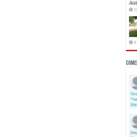
Aut
1
8
Come
Ora
“ne
Din
Fas