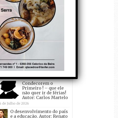
todo o mundo está a
crescer atrás de
Ronaldo. Autor: Paulo
itas do Amaral
 de Agosto de 2026
Falso crescimento…
Autor: Nuno Pereira
1 de Agosto de 2026
Tadei Pogacar vence o
“Tour” – A “Volta a
França em Bicicleta”
pela quinta vez! Autor:
o Dinis
7 de Julho de 2026
Condecorem o
Primeiro ! – que ele
não quer ir de férias!
Autor: Carlos Martelo
4 de Julho de 2026
O desenvolvimento do país
e a educação. Autor: Renato