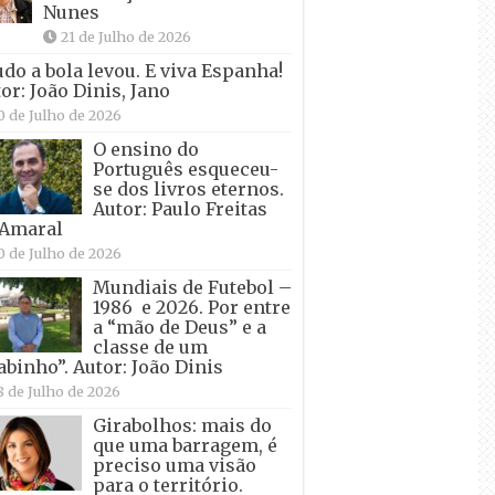
Nunes
21 de Julho de 2026
udo a bola levou. E viva Espanha!
or: João Dinis, Jano
0 de Julho de 2026
O ensino do
Português esqueceu-
se dos livros eternos.
Autor: Paulo Freitas
 Amaral
0 de Julho de 2026
Mundiais de Futebol –
1986 e 2026. Por entre
a “mão de Deus” e a
classe de um
abinho”. Autor: João Dinis
8 de Julho de 2026
Girabolhos: mais do
que uma barragem, é
preciso uma visão
para o território.