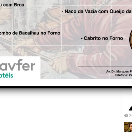
Fre
5
Joã
2
2