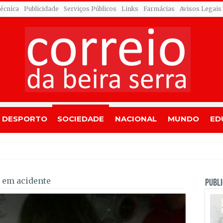
Técnica
Publicidade
Serviços Públicos
Links
Farmácias
Avisos Legais
DESPORTO
SOCIEDADE
NACIONAL
MUNDO
ED
res reacende a
 em acidente
PUBLI