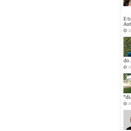
E t
Aut
2
do
2
“di
1