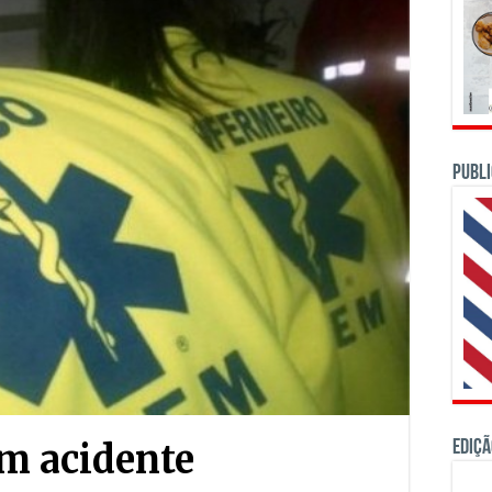
PUBLI
Ediçã
m acidente