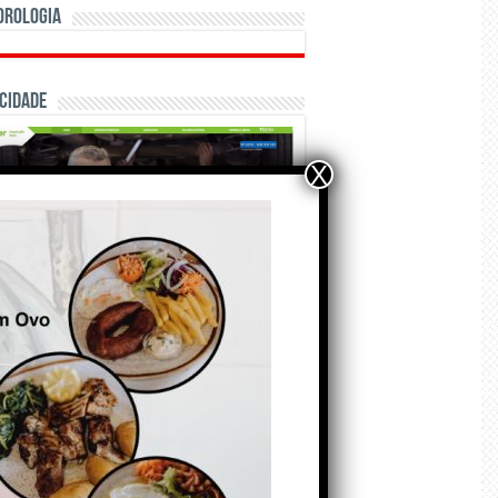
orologia
cidade
X
ÃO E CRÓNICAS
Matraquilhos… Autor:
Fernando Roldão
6 de Agosto de 2026
A marca Sporting em