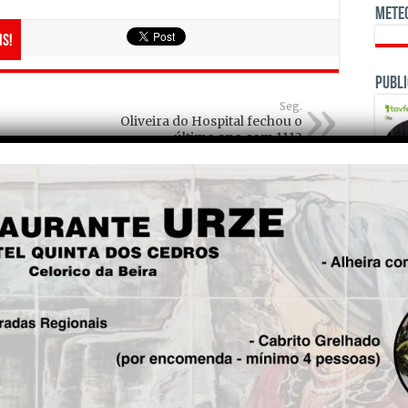
Mete
is!
Publi
Seg.
Oliveira do Hospital fechou o
último ano com 1113
desempregados
OPINI