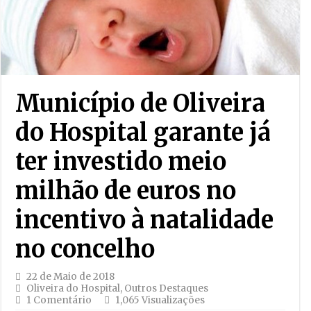
Município de Oliveira
do Hospital garante já
ter investido meio
milhão de euros no
incentivo à natalidade
no concelho
22 de Maio de 2018
Oliveira do Hospital
,
Outros Destaques
1 Comentário
1,065 Visualizações