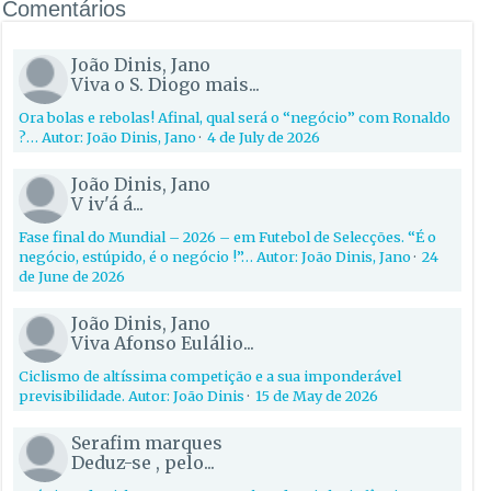
Comentários
João Dinis, Jano
Viva o S. Diogo mais...
Ora bolas e rebolas! Afinal, qual será o “negócio” com Ronaldo
?… Autor: João Dinis, Jano
·
4 de July de 2026
João Dinis, Jano
V iv'á á...
Fase final do Mundial – 2026 – em Futebol de Selecções. “É o
negócio, estúpido, é o negócio !”… Autor: João Dinis, Jano
·
24
de June de 2026
João Dinis, Jano
Viva Afonso Eulálio...
Ciclismo de altíssima competição e a sua imponderável
previsibilidade. Autor: João Dinis
·
15 de May de 2026
Serafim marques
Deduz-se , pelo...