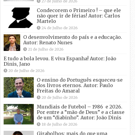
27 de Julho de 2026
Condecorem o Primeiro ! – que ele
não quer ir de férias! Autor: Carlos
Martelo
24 de Julho de 2026
O desenvolvimento do país e a educação.
Autor: Renato Nunes
21 de Julho de 2026
E tudo a bola levou. E viva Espanha! Autor: João
Dinis, Jano
20 de Julho de 2026
O ensino do Português esqueceu-se
dos livros eternos. Autor: Paulo
Freitas do Amaral
20 de Julho de 2026
Mundiais de Futebol – 1986 e 2026.
Por entre a “mão de Deus” e a classe
de um “diabinho”. Autor: João Dinis
18 de Julho de 2026
Girabolhos: mais do que uma