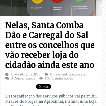
Nelas, Santa Comba
Dão e Carregal do Sal
entre os concelhos que
vão receber loja do
cidadão ainda este ano
30 de Abril de 2015
Outras notícias
,
Região
0 Comentários
805 Visualizações
A reorganização dos serviços públicos vai permitir,
através do Programa Aproximar, instalar uma Loja