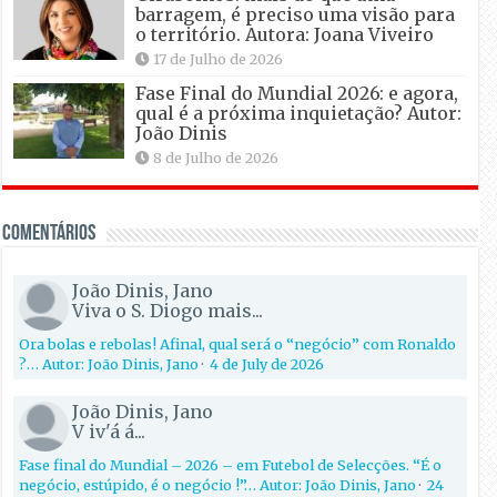
barragem, é preciso uma visão para
o território. Autora: Joana Viveiro
17 de Julho de 2026
Fase Final do Mundial 2026: e agora,
qual é a próxima inquietação? Autor:
João Dinis
8 de Julho de 2026
Comentários
João Dinis, Jano
Viva o S. Diogo mais...
Ora bolas e rebolas! Afinal, qual será o “negócio” com Ronaldo
?… Autor: João Dinis, Jano
·
4 de July de 2026
João Dinis, Jano
V iv'á á...
Fase final do Mundial – 2026 – em Futebol de Selecções. “É o
negócio, estúpido, é o negócio !”… Autor: João Dinis, Jano
·
24