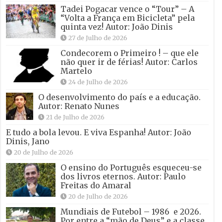
Tadei Pogacar vence o “Tour” – A
“Volta a França em Bicicleta” pela
quinta vez! Autor: João Dinis
27 de Julho de 2026
Condecorem o Primeiro ! – que ele
não quer ir de férias! Autor: Carlos
Martelo
24 de Julho de 2026
O desenvolvimento do país e a educação.
Autor: Renato Nunes
21 de Julho de 2026
E tudo a bola levou. E viva Espanha! Autor: João
Dinis, Jano
20 de Julho de 2026
O ensino do Português esqueceu-se
dos livros eternos. Autor: Paulo
Freitas do Amaral
20 de Julho de 2026
Mundiais de Futebol – 1986 e 2026.
Por entre a “mão de Deus” e a classe