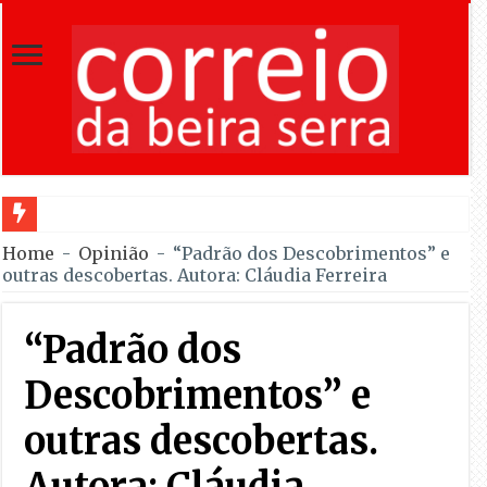
Seia assinala centenário de Almeida Santos com homenagens em três 
Home
-
Opinião
-
“Padrão dos Descobrimentos” e
outras descobertas. Autora: Cláudia Ferreira
“Padrão dos
Descobrimentos” e
outras descobertas.
Autora: Cláudia