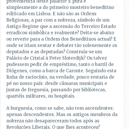
proveniência deste palácio? É pura e
simplesmente a do primeiro mosteiro beneditino
edificado em Lisboa. E não são as Ordens
Religiosas, a par com a nobreza, símbolo de um
Antigo Regime que a ascensão do Terceiro Estado
erradicou simbólica e realmente? Deita-se abaixo
ou reverte para a Ordem dos Beneditinos actual? E
onde se iriam sentar e debater tão solenemente os
deputados e as deputadas? Construía-se um
Palácio de Cristal à Peter Sloterdijk? Ou talvez
pudessem pedir de empréstimo, tanto o barril de
Diógenes, como a barca de Caronte. Seguindo esta
linha de raciocínio, na verdade, pouco restaria de
pé no nosso país: desde câmaras municipais e
juntas de freguesia, passando por bibliotecas,
quartéis militares, ou hospitais.
A burguesia, como se sabe, não tem ascendentes:
apenas descendentes. Mas os antigos membros da
nobreza não desapareceram todos após as
Revoluções Liberais. O que lhes aconteceu?