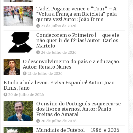
Tadei Pogacar vence o “Tour” – A
“Volta a França em Bicicleta” pela
quinta vez! Autor: João Dinis
27 de Julho de 2026
Condecorem o Primeiro ! – que ele
não quer ir de férias! Autor: Carlos
Martelo
24 de Julho de 2026
O desenvolvimento do país e a educação.
Autor: Renato Nunes
21 de Julho de 2026
E tudo a bola levou. E viva Espanha! Autor: João
Dinis, Jano
20 de Julho de 2026
O ensino do Português esqueceu-se
dos livros eternos. Autor: Paulo
Freitas do Amaral
20 de Julho de 2026
Mundiais de Futebol – 1986 e 2026.