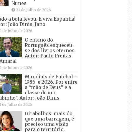
Nunes
21 de Julho de 2026
udo a bola levou. E viva Espanha!
or: João Dinis, Jano
0 de Julho de 2026
O ensino do
Português esqueceu-
se dos livros eternos.
Autor: Paulo Freitas
 Amaral
0 de Julho de 2026
Mundiais de Futebol –
1986 e 2026. Por entre
a “mão de Deus” e a
classe de um
abinho”. Autor: João Dinis
8 de Julho de 2026
Girabolhos: mais do
que uma barragem, é
preciso uma visão
para o território.