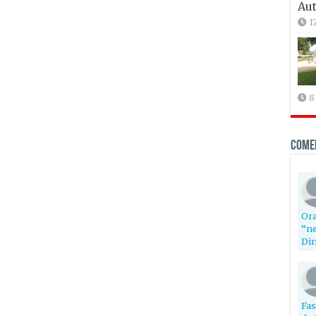
Aut
1
8
Come
Ora
“ne
Din
Fas