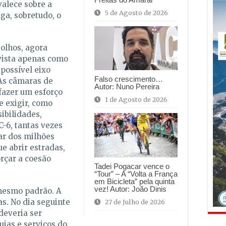
alece sobre a
5 de Agosto de 2026
aga, sobretudo, o
olhos, agora
vista apenas como
possível eixo
Falso crescimento…
As câmaras de
Autor: Nuno Pereira
fazer um esforço
1 de Agosto de 2026
e exigir, como
ibilidades,
C-6, tantas vezes
ar dos milhões
e abrir estradas,
orçar a coesão
Tadei Pogacar vence o
“Tour” – A “Volta a França
em Bicicleta” pela quinta
vez! Autor: João Dinis
 mesmo padrão. A
as. No dia seguinte
27 de Julho de 2026
deveria ser
uias e serviços do