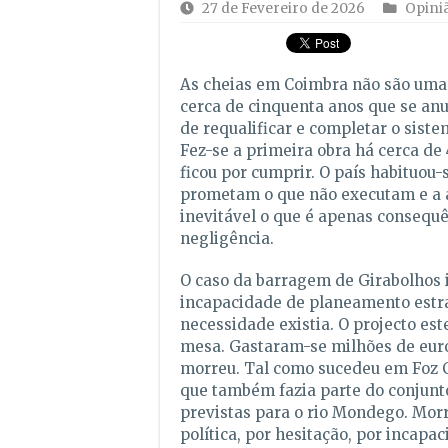
27 de Fevereiro de 2026
Opini
As cheias em Coimbra não são uma 
cerca de cinquenta anos que se an
de requalificar e completar o sis
Fez-se a primeira obra há cerca de 
ficou por cumprir. O país habituou-
prometam o que não executam e a 
inevitável o que é apenas consequ
negligência.
O caso da barragem de Girabolhos i
incapacidade de planeamento estra
necessidade existia. O projecto es
mesa. Gastaram-se milhões de eur
morreu. Tal como sucedeu em Foz 
que também fazia parte do conjunt
previstas para o rio Mondego. Mor
política, por hesitação, por incapa