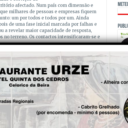
Mete
rritório afectado. Num país com dimensão e
l que milhares de pessoas e empresas fiquem
unto: um por todos e todos por um. Ainda
ois de uma fase inicial marcada por falhas e
Publi
 a revelar maior capacidade de resposta,
s no terreno. Os contactos intensificaram-se e
oi outro dilema. Se as empresas de
çar redes em grandes eventos como o Rock in
por que razão não o fazem perante populações
 ou outras catástrofes. A tecnologia existe.
al. É lamentável que a cablagem de
e não seja subterrânea, quando todos os anos
OPINI
cêndios. Não será tempo de apostar na
gar as suas prioridades. As festas e feiras
as a gestão pública exige hierarquia. Antes do
guesia devia dispor de geradores e de meios