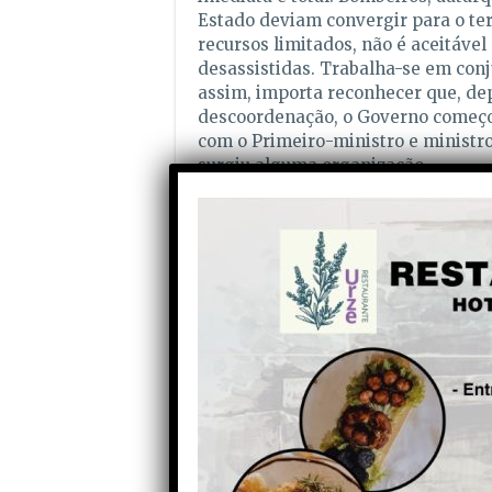
Estado deviam convergir para o te
recursos limitados, não é aceitáve
desassistidas. Trabalha-se em conj
assim, importa reconhecer que, dep
descoordenação, o Governo começou
com o Primeiro-ministro e ministro
surgiu alguma organização.
A precariedade das comunicações f
telecomunicações conseguem refor
Rio, entre outros, não se percebe 
isoladas por tempestades, incêndios
Falta exigência pública e contratu
telecomunicações e de electricidad
é destruída por tempestades ou in
segurança? Creio que sim.
Também as autarquias devem interro
têm valor cultural e identitário. M
espectáculo, a prevenção. Cada fre