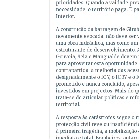
prioridades. Quando a vaidade prev
necessidade, o território paga. E p
Interior.
A construção da barragem de Girab
novamente evocada, não deve ser 
uma obra hidráulica, mas como um 
estruturante de desenvolvimento. 
Gouveia, Seia e Mangualde devem 
para aproveitar esta oportunidade 
contrapartida, a melhoria das acess
designadamente o IC-7, o IC-37 e o I
prometido e nunca concluído, apes
investidos em projectos. Mais do qu
trata-se de articular políticas e ref
territorial.
A resposta às catástrofes segue o
protecção civil revelou insuficiênci
à primeira tragédia, a mobilização 
imediata e total. Bombeiros, autarq