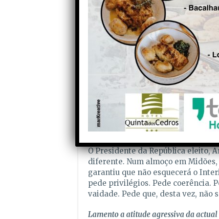
mínimos para garantir água e elect
uma questão financeira. É uma ques
Estas catástrofes trazem à memória
Prometeram-se apoios, avaliaram-s
Agricultura, anunciaram-se milhõe
nada. Houve recursos para os tribu
largas dezenas de milhões que desa
que o Estado falhou no essencial: 
A gestão desses processos foi, par
da República cessante, Marcelo Rebe
pelo cumprimento das promessas. N
O Presidente da República eleito,
diferente. Num almoço em Midões, 
garantiu que não esquecerá o Interi
pede privilégios. Pede coerência. 
vaidade. Pede que, desta vez, não s
Lamento a atitude agressiva da actua