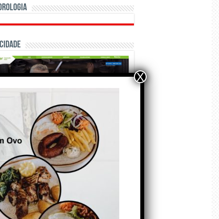
orologia
cidade
X
ÃO E CRÓNICAS
Matraquilhos… Autor:
Fernando Roldão
6 de Agosto de 2026
A marca Sporting em