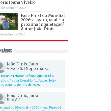
ora: Joana Viveiro
7 de Julho de 2026
Fase Final do Mundial
2026: e agora, qual é a
próxima inquietação?
Autor: João Dinis
 de Julho de 2026
ntários
João Dinis, Jano
Viva o S. Diogo mais...
 bolas e rebolas! Afinal, qual será o
gócio” com Ronaldo ?… Autor: João
is, Jano
·
4 de July de 2026
João Dinis, Jano
V iv'á á...
e final do Mundial – 2026 – em Futebol