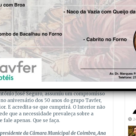
ricidade em situação de crise. Não é apenas
tão de critério.
Fre
 o falhanço nos incêndios de Outubro de 2017.
5
e prejuízos através da Direcção-Geral da
s. Muitos milhares de lesados não receberam
nais e os processos ainda decorrem. Falar de
pareceram não é retórica, é a constatação de
pagar a quem tudo perdeu.
a muitos, uma desgraça de vida. O Presidente
lo de Sousa, afirmou que iria vigiar e zelar
Joã
ão foi isso que aconteceu.
2
 António José Seguro, assumiu um compromisso
no aniversário dos 50 anos do grupo Tavfer,
or. E acredita-se que cumprirá. O Interior não
Pede que a necessidade prevaleça sobre a
2
e fale apenas. Que se faça.
l presidente da Câmara Municipal de Coimbra, Ana