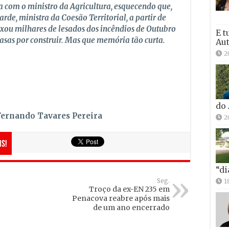
a com o ministro da Agricultura, esquecendo que,
rde, ministra da Coesão Territorial, a partir de
ixou milhares de lesados dos incêndios de Outubro
E t
asas por construir. Mas que memória tão curta.
Aut
2
do
Fernando Tavares Pereira
2
is!
“di
1
Seg.
Troço da ex-EN 235 em
Penacova reabre após mais
de um ano encerrado