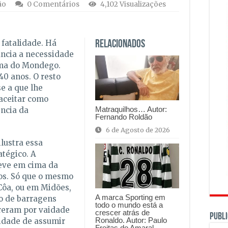
ão
0 Comentários
4,102 Visualizações
fatalidade. Há
Relacionados
uncia a necessidade
tema do Mondego.
40 anos. O resto
se a que lhe
aceitar como
Matraquilhos… Autor:
ência da
Fernando Roldão
6 de Agosto de 2026
lustra essa
tégico. A
teve em cima da
os. Só que o mesmo
Côa, ou em Midões,
A marca Sporting em
o de barragens
todo o mundo está a
reram por vaidade
crescer atrás de
PUBLI
Ronaldo. Autor: Paulo
cidade de assumir
Freitas do Amaral