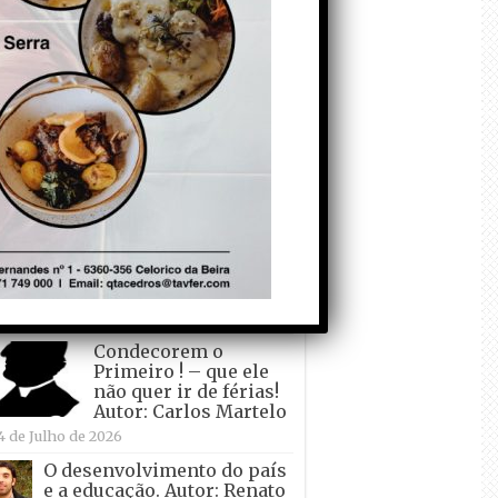
todo o mundo está a
crescer atrás de
Ronaldo. Autor: Paulo
itas do Amaral
 de Agosto de 2026
Falso crescimento…
Autor: Nuno Pereira
1 de Agosto de 2026
Tadei Pogacar vence o
“Tour” – A “Volta a
França em Bicicleta”
pela quinta vez! Autor:
o Dinis
7 de Julho de 2026
Condecorem o
Primeiro ! – que ele
não quer ir de férias!
Autor: Carlos Martelo
4 de Julho de 2026
O desenvolvimento do país
e a educação. Autor: Renato