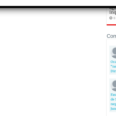
Fas
ago
inq
8
Com
Ora
“ne
Din
Fas
de 
neg
Jun