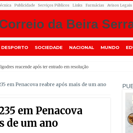
Técnica
Publicidade
Serviços Públicos
Links
Farmácias
Avisos Legais
DESPORTO
SOCIEDADE
NACIONAL
MUNDO
ED
235 em Penacova reabre após mais de um ano
PUB
 235 em Penacova
s de um ano