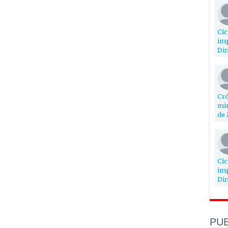
Cic
imp
Din
Cró
min
de 
Cic
imp
Din
PUB