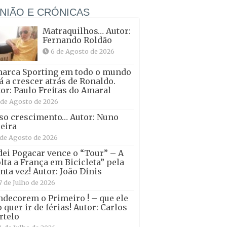
NIÃO E CRÓNICAS
Matraquilhos… Autor:
Fernando Roldão
6 de Agosto de 2026
marca Sporting em todo o mundo
á a crescer atrás de Ronaldo.
or: Paulo Freitas do Amaral
 de Agosto de 2026
so crescimento… Autor: Nuno
eira
 de Agosto de 2026
ei Pogacar vence o “Tour” – A
lta a França em Bicicleta” pela
nta vez! Autor: João Dinis
7 de Julho de 2026
decorem o Primeiro ! – que ele
 quer ir de férias! Autor: Carlos
rtelo