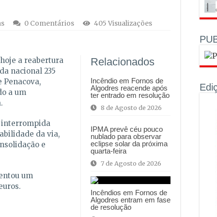
as
0 Comentários
405 Visualizações
PUB
hoje a reabertura
Relacionados
ada nacional 235
Incêndio em Fornos de
de Penacova,
Edi
Algodres reacende após
do a um
ter entrado em resolução
.
8 de Agosto de 2026
e interrompida
IPMA prevê céu pouco
abilidade da via,
nublado para observar
eclipse solar da próxima
nsolidação e
quarta-feira
7 de Agosto de 2026
sentou um
euros.
Incêndios em Fornos de
Algodres entram em fase
de resolução