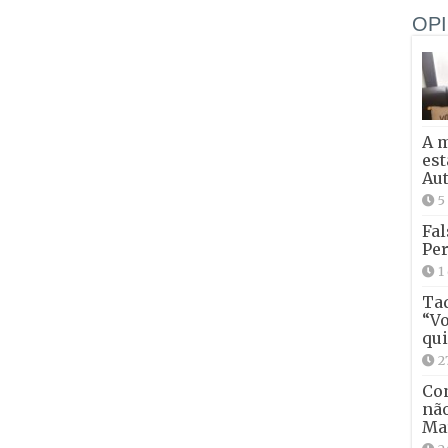
OPI
A 
est
Aut
5
Fal
Per
1
Tad
“Vo
qui
2
Con
não
Ma