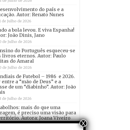
4 de Julho de 2026
esenvolvimento do país e a
cação. Autor: Renato Nunes
1 de Julho de 2026
udo a bola levou. E viva Espanha!
or: João Dinis, Jano
0 de Julho de 2026
nsino do Português esqueceu-se
 livros eternos. Autor: Paulo
itas do Amaral
0 de Julho de 2026
diais de Futebol – 1986 e 2026.
 entre a “mão de Deus” e a
sse de um “diabinho”. Autor: João
is
8 de Julho de 2026
abolhos: mais do que uma
ragem, é preciso uma visão para
erritório. Autora: Joana Viveiro
X
7 de Julho de 2026