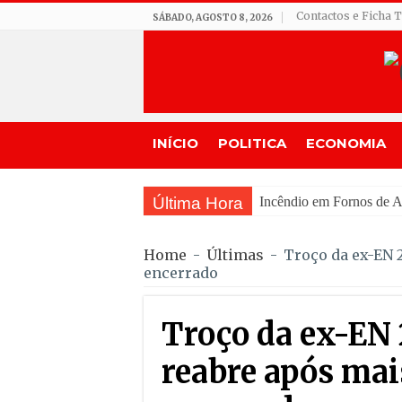
Contactos e Ficha 
SÁBADO, AGOSTO 8, 2026
INÍCIO
POLITICA
ECONOMIA
Última Hora
IPMA prevê céu p
Home
-
Últimas
-
Troço da ex-EN 
encerrado
Troço da ex-EN
reabre após mai