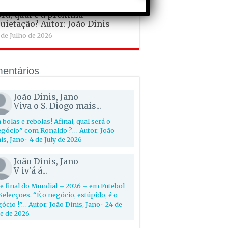
e Final do Mundial 2026: e
ra, qual é a próxima
uietação? Autor: João Dinis
 de Julho de 2026
entários
João Dinis, Jano
Viva o S. Diogo mais...
 bolas e rebolas! Afinal, qual será o
gócio” com Ronaldo ?… Autor: João
is, Jano
·
4 de July de 2026
João Dinis, Jano
V iv'á á...
e final do Mundial – 2026 – em Futebol
Selecções. “É o negócio, estúpido, é o
ócio !”… Autor: João Dinis, Jano
·
24 de
e de 2026