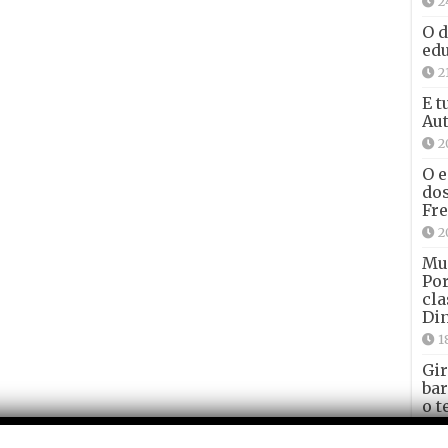
2
O d
edu
2
E t
Aut
2
O e
dos
Fre
2
Mun
Por
cla
Din
1
Gir
bar
o t
1