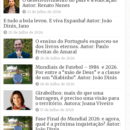
O desenvolvimento do país e a educação.
Autor: Renato Nunes
21 de Julho de 2026
E tudo a bola levou. E viva Espanha! Autor: João
Dinis, Jano
20 de Julho de 2026
O ensino do Português esqueceu-se
dos livros eternos. Autor: Paulo
Freitas do Amaral
20 de Julho de 2026
Mundiais de Futebol – 1986 e 2026.
Por entre a “mão de Deus” e a classe
de um “diabinho”. Autor: João Dinis
18 de Julho de 2026
Girabolhos: mais do que uma
barragem, é preciso uma visão para
o território. Autora: Joana Viveiro
17 de Julho de 2026
Fase Final do Mundial 2026: e agora,
qual é a próxima inquietação? Autor:
João Dinis