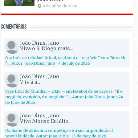
8 de Julho de 2026
Comentários
João Dinis, Jano
Viva o S. Diogo mais...
Ora bolas e rebolas! Afinal, qual será o “negócio” com Ronaldo
?… Autor: João Dinis, Jano
·
4 de July de 2026
João Dinis, Jano
V iv'á á...
Fase final do Mundial – 2026 – em Futebol de Selecções. “É o
negócio, estúpido, é o negócio !”… Autor: João Dinis, Jano
·
24
de June de 2026
João Dinis, Jano
Viva Afonso Eulálio...
Ciclismo de altíssima competição e a sua imponderável
previsibilidade. Autor: João Dinis
·
15 de May de 2026