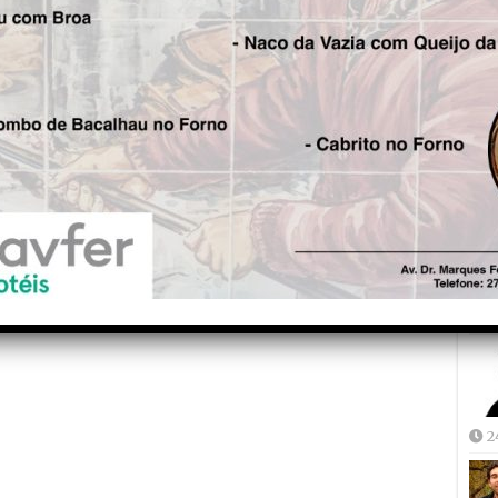
Fre
5
Joã
2
2