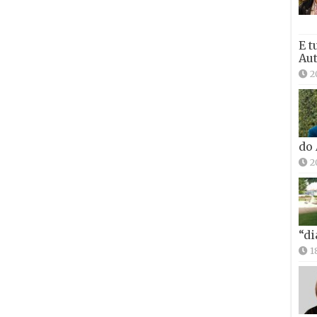
E t
Aut
2
do
2
“di
1