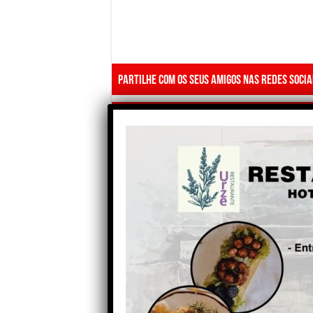
Partilhe com os seus amigos nas redes socia
Anterior
Mulher detida após queima
autorizada provocar
incêndio em Fornos de
Algodres