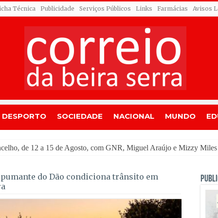
icha Técnica
Publicidade
Serviços Públicos
Links
Farmácias
Avisos L
DESPORTO
SOCIEDADE
NACIONAL
MUNDO
ED
o
spumante do Dão condiciona trânsito em
PUBLI
ra