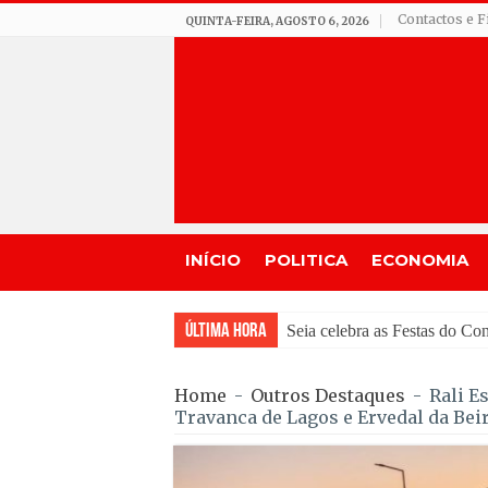
Contactos e F
QUINTA-FEIRA, AGOSTO 6, 2026
INÍCIO
POLITICA
ECONOMIA
Última Hora
GNR de Gouveia desmantel
Home
-
Outros Destaques
-
Rali E
Travanca de Lagos e Ervedal da Bei