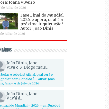
ora: Joana Viveiro
7 de Julho de 2026
Fase Final do Mundial
2026: e agora, qual é a
próxima inquietação?
Autor: João Dinis
 de Julho de 2026
ntários
João Dinis, Jano
Viva o S. Diogo mais...
 bolas e rebolas! Afinal, qual será o
gócio” com Ronaldo ?… Autor: João
is, Jano
·
4 de July de 2026
João Dinis, Jano
V iv'á á...
e final do Mundial – 2026 – em Futebol