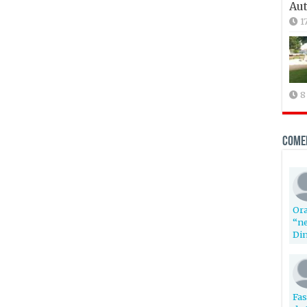
Aut
1
8
Come
Ora
“ne
Din
Fas