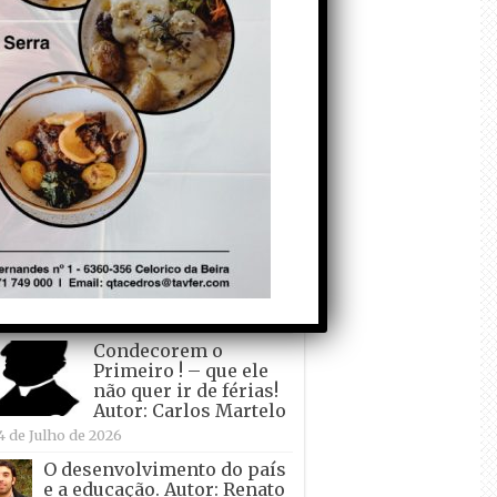
todo o mundo está a
crescer atrás de
Ronaldo. Autor: Paulo
itas do Amaral
 de Agosto de 2026
Falso crescimento…
Autor: Nuno Pereira
1 de Agosto de 2026
Tadei Pogacar vence o
“Tour” – A “Volta a
França em Bicicleta”
pela quinta vez! Autor:
o Dinis
7 de Julho de 2026
Condecorem o
Primeiro ! – que ele
não quer ir de férias!
Autor: Carlos Martelo
4 de Julho de 2026
O desenvolvimento do país
e a educação. Autor: Renato