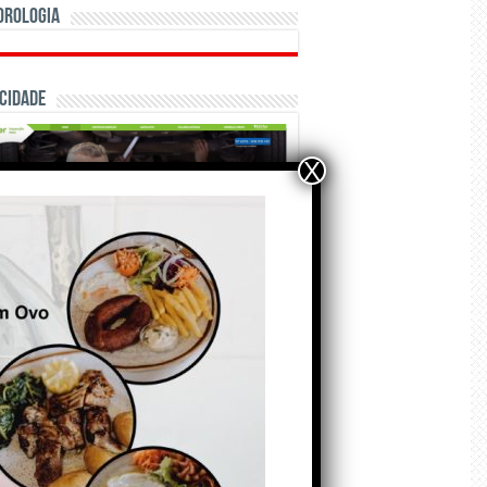
orologia
cidade
X
ÃO E CRÓNICAS
Matraquilhos… Autor:
Fernando Roldão
6 de Agosto de 2026
A marca Sporting em