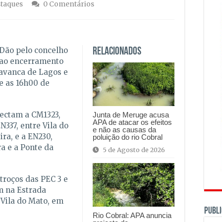
staques
0 Comentários
Dão pelo concelho
Relacionados
r ao encerramento
ravanca de Lagos e
e as 16h00 de
fectam a CM1323,
Junta de Meruge acusa
APA de atacar os efeitos
N337, entre Vila do
e não as causas da
ra, e a EN230,
poluição do rio Cobral
ra e a Ponte da
5 de Agosto de 2026
roços das PEC 3 e
am na Estrada
 Vila do Mato, em
PUBLI
Rio Cobral: APA anuncia