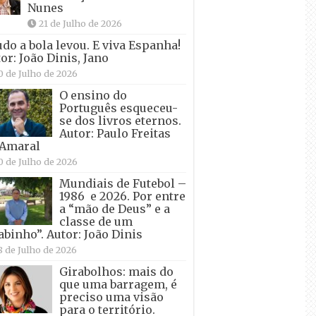
Nunes
21 de Julho de 2026
udo a bola levou. E viva Espanha!
or: João Dinis, Jano
0 de Julho de 2026
O ensino do
Português esqueceu-
se dos livros eternos.
Autor: Paulo Freitas
 Amaral
0 de Julho de 2026
Mundiais de Futebol –
1986 e 2026. Por entre
a “mão de Deus” e a
classe de um
abinho”. Autor: João Dinis
8 de Julho de 2026
Girabolhos: mais do
que uma barragem, é
preciso uma visão
para o território.