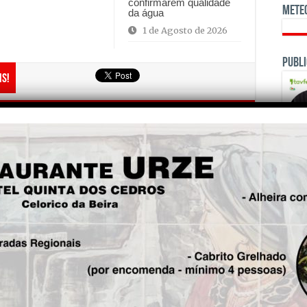
confirmarem qualidade
Mete
da água
1 de Agosto de 2026
Publi
is!
Seg.
Circulação reposta de forma
condicionada na estrada
Parente, Tapadas e Chão
Sobral
OPINI