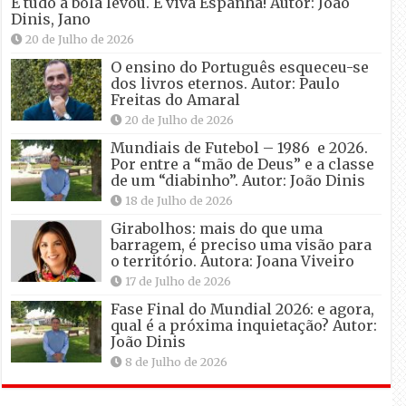
E tudo a bola levou. E viva Espanha! Autor: João
Dinis, Jano
20 de Julho de 2026
O ensino do Português esqueceu-se
dos livros eternos. Autor: Paulo
Freitas do Amaral
20 de Julho de 2026
Mundiais de Futebol – 1986 e 2026.
Por entre a “mão de Deus” e a classe
de um “diabinho”. Autor: João Dinis
18 de Julho de 2026
Girabolhos: mais do que uma
barragem, é preciso uma visão para
o território. Autora: Joana Viveiro
17 de Julho de 2026
Fase Final do Mundial 2026: e agora,
qual é a próxima inquietação? Autor:
João Dinis
8 de Julho de 2026