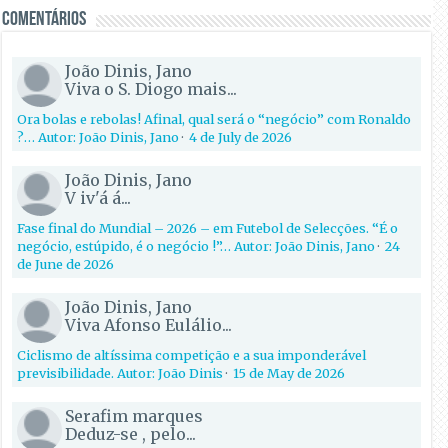
Comentários
João Dinis, Jano
Viva o S. Diogo mais...
Ora bolas e rebolas! Afinal, qual será o “negócio” com Ronaldo
?… Autor: João Dinis, Jano
·
4 de July de 2026
João Dinis, Jano
V iv'á á...
Fase final do Mundial – 2026 – em Futebol de Selecções. “É o
negócio, estúpido, é o negócio !”… Autor: João Dinis, Jano
·
24
de June de 2026
João Dinis, Jano
Viva Afonso Eulálio...
Ciclismo de altíssima competição e a sua imponderável
previsibilidade. Autor: João Dinis
·
15 de May de 2026
Serafim marques
Deduz-se , pelo...